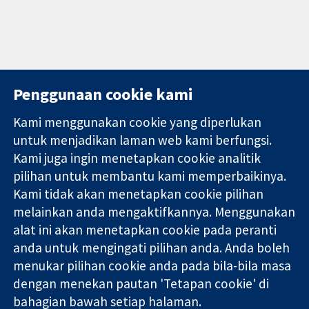
Penggunaan cookie kami
Kami menggunakan cookie yang diperlukan
11-13 Cavendish
Hubungi kita
untuk menjadikan laman web kami berfungsi.
Square
Berita
Kami juga ingin menetapkan cookie analitik
Bukti yang
London
Pejabat
pilihan untuk membantu kami memperbaikinya.
dipercayai.
W1G 0AN
akhbar
keputusan
United Kingdom
Perihal Kami
Kami tidak akan menetapkan cookie pilihan
termaklum
Pekerjaan
melainkan anda mengaktifkannya. Menggunakan
Kesihatan yang
Cochrane
alat ini akan menetapkan cookie pada peranti
lebih baik
Library
anda untuk mengingati pilihan anda. Anda boleh
menukar pilihan cookie anda pada bila-bila masa
dengan menekan pautan 'Tetapan cookie' di
Kolaborasi Cochrane ialah sebuah badan amal (no. 1045921) dan
bahagian bawah setiap halaman.
sebuah syarikat terhad oleh jaminan (no. 03044323) yang