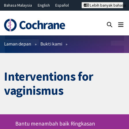
Bahasa Malaysia
English
Español
Lebih banyak bahasa
فارسی
Français
Русский
Hrvatski
Deutsch
ไทย
繁體中文
简体中文
Tutup carian ✖
Penapis
Laman depan
Bukti kami
Interventions for
vaginismus
Bantu menambah baik Ringkasan