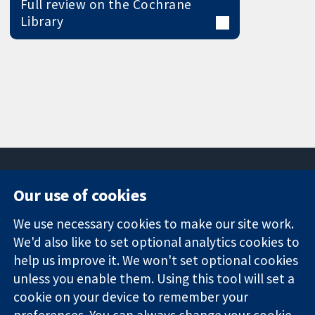
Full review on the Cochrane
Library
Our use of cookies
11-13 Cavendish
Contact us
We use necessary cookies to make our site work.
Square
News
Trusted
We'd also like to set optional analytics cookies to
London
Press office
evidence.
W1G 0AN
About us
help us improve it. We won't set optional cookies
Informed
영국
작업
unless you enable them. Using this tool will set a
decisions.
Cochrane
cookie on your device to remember your
Better health.
Library
preferences. You can always change your cookie