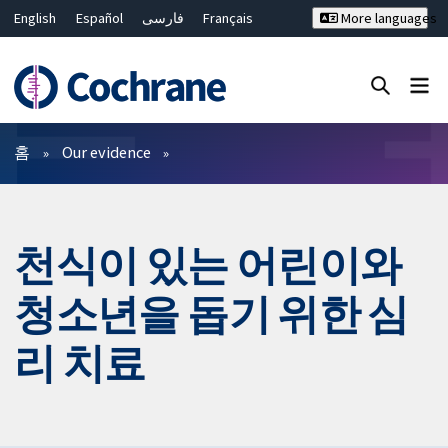
English
Español
فارسی
Français
More languages
Русский
Hrvatski
Deutsch
Bahasa Malaysia
ไทย
繁體中文
简体中文
Close search ✖
필터
홈
Our evidence
천식이 있는 어린이와
청소년을 돕기 위한 심
리 치료