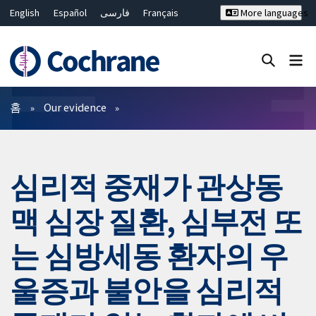
English
Español
فارسی
Français
More languages
Русский
Hrvatski
Deutsch
Bahasa Malaysia
ไทย
繁體中文
简体中文
Close search ✖
필터
홈
Our evidence
심리적 중재가 관상동
맥 심장 질환, 심부전 또
는 심방세동 환자의 우
울증과 불안을 심리적