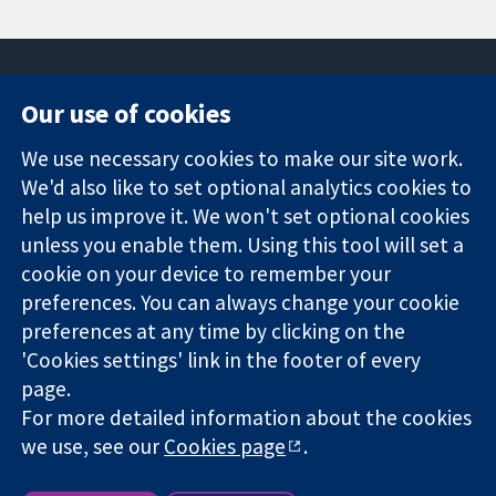
Our use of cookies
11-13 Cavendish
Contact us
We use necessary cookies to make our site work.
Square
News
Trusted
We'd also like to set optional analytics cookies to
London
Press office
evidence.
W1G 0AN
About us
help us improve it. We won't set optional cookies
Informed
영국
작업
unless you enable them. Using this tool will set a
decisions.
Cochrane
cookie on your device to remember your
Better health.
Library
preferences. You can always change your cookie
preferences at any time by clicking on the
'Cookies settings' link in the footer of every
The Cochrane Collaboration is a charity (no. 1045921) and a
page.
company limited by guarantee (no. 03044323) registered in
For more detailed information about the cookies
England & Wales. VAT registration number GB 718 2127 49.
we use, see our
Cookies page
.
Copyright © 2026 The Cochrane Collaboration
Website Terms & Conditions
|
Disclaimer
|
Privacy
|
Cookie