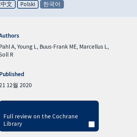
体中文
Polski
한국어
Authors
Pahl A
Young L
Buus-Frank ME
Marcellus L
Soll R
Published
21 12월 2020
Full review on the Cochrane
Library