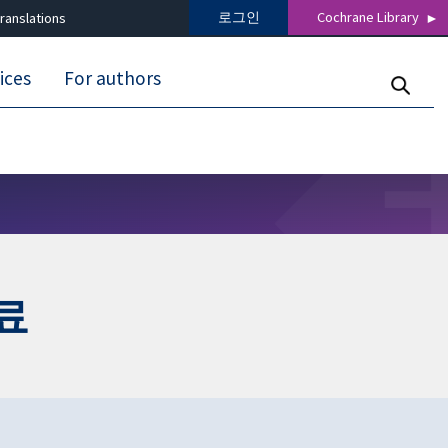
로그인
Cochrane Library
ranslations
ices
For authors
료