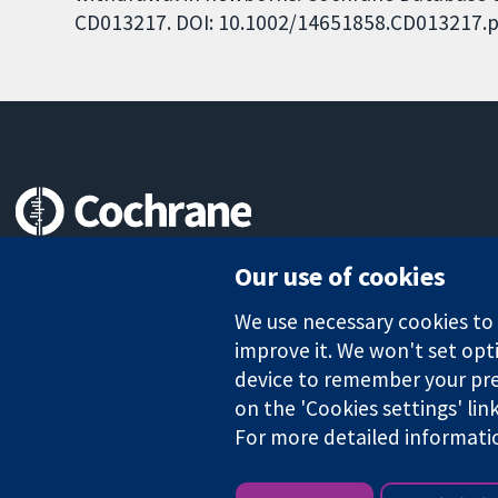
CD013217. DOI: 10.1002/14651858.CD013217.p
Trusted evidence.
Our use of cookies
Informed decisions.
Better health.
We use necessary cookies to m
improve it. We won't set opti
device to remember your pre
on the 'Cookies settings' lin
The Cochrane Collaboration is a charity (no. 1045921) and a comp
For more detailed informati
Copyright © 2026 The Cochrane Collaboration