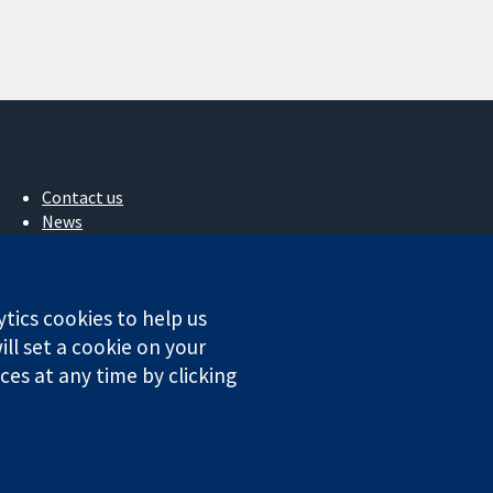
Contact us
News
Press office
About us
작업
ytics cookies to help us
Cochrane Library
ll set a cookie on your
es at any time by clicking
ales. VAT registration number GB 718 2127 49.
Conditions
|
Disclaimer
|
Privacy
|
Cookie policy
|
Cookie settings