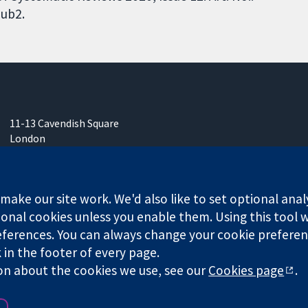
ub2.
11-13 Cavendish Square
London
W1G 0AN
영국
ake our site work. We'd also like to set optional anal
onal cookies unless you enable them. Using this tool wi
ferences. You can always change your cookie preferenc
k in the footer of every page.
any limited by guarantee (no. 03044323) registered in England & W
on about the cookies we use, see our
Cookies page
.
Website Terms & 