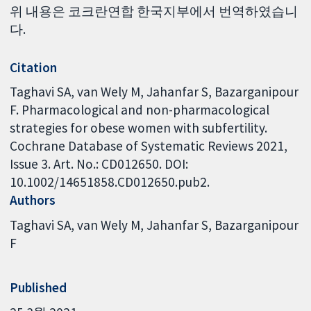
위 내용은 코크란연합 한국지부에서 번역하였습니
다.
Citation
Taghavi SA, van Wely M, Jahanfar S, Bazarganipour
F. Pharmacological and non-pharmacological
strategies for obese women with subfertility.
Cochrane Database of Systematic Reviews 2021,
Issue 3. Art. No.: CD012650. DOI:
10.1002/14651858.CD012650.pub2.
Authors
Taghavi SA
van Wely M
Jahanfar S
Bazarganipour
F
Published