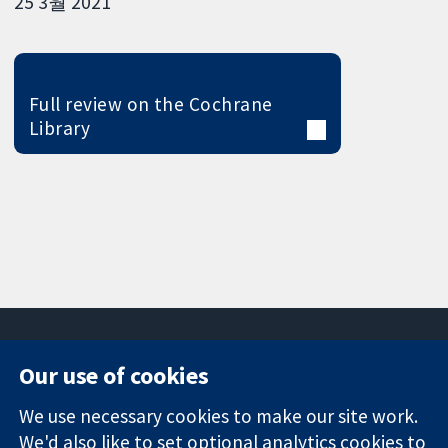
25 3월 2021
Full review on the Cochrane
Library
Our use of cookies
11-13 Cavendish
Contact us
We use necessary cookies to make our site work.
Square
News
Trusted
London
Press office
We'd also like to set optional analytics cookies to