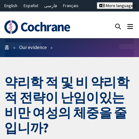
English
Español
فارسی
Français
More languages
Русский
Hrvatski
Deutsch
Bahasa Malaysia
ไทย
繁體中文
简体中文
Close search ✖
필터
홈
Our evidence
약리학 적 및 비 약리학
적 전략이 난임이있는
비만 여성의 체중을 줄
입니까?