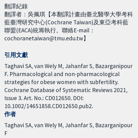
翻譯紀錄
翻譯者：吳佩琪【本翻譯計畫由臺北醫學大學考科
藍臺灣研究中心(Cochrane Taiwan)及東亞考科藍
聯盟(EACA)統籌執行。聯絡E-mail：
cochoranetaiwan@tmu.edu.tw】
引用文獻
Taghavi SA, van Wely M, Jahanfar S, Bazarganipour
F. Pharmacological and non-pharmacological
strategies for obese women with subfertility.
Cochrane Database of Systematic Reviews 2021,
Issue 3. Art. No.: CD012650. DOI:
10.1002/14651858.CD012650.pub2.
作者
Taghavi SA
van Wely M
Jahanfar S
Bazarganipour
F