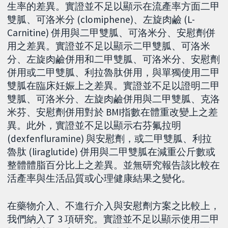
生率的差異。實證並不足以顯示在流產率方面二甲
雙胍、可洛米分 (clomiphene)、左旋肉鹼 (L-
Carnitine) 併用與二甲雙胍、可洛米分、安慰劑併
用之差異。實證並不足以顯示二甲雙胍、可洛米
分、左旋肉鹼併用和二甲雙胍、可洛米分、安慰劑
併用或二甲雙胍、利拉魯肽併用，與單獨使用二甲
雙胍在臨床妊娠上之差異。實證並不足以證明二甲
雙胍、可洛米分、左旋肉鹼併用與二甲雙胍、克洛
米芬、安慰劑併用對於 BMI指數在體重改變上之差
異。此外，實證並不足以顯示右芬氟拉明
(dexfenfluramine) 與安慰劑，或二甲雙胍、利拉
魯肽 (liraglutide) 併用與二甲雙胍在減重公斤數或
整體體脂百分比上之差異。並無研究報告該比較在
活產率與生活品質或心理健康結果之變化。
在藥物介入、不進行介入與安慰劑方案之比較上，
我們納入了 3 項研究。實證並不足以顯示使用二甲