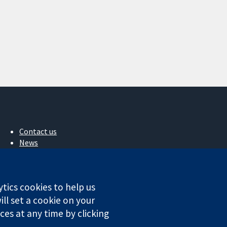
Contact us
News
Press office
About us
작업
ytics cookies to help us
Cochrane Library
ll set a cookie on your
es at any time by clicking
ales. VAT registration number GB 718 2127 49.