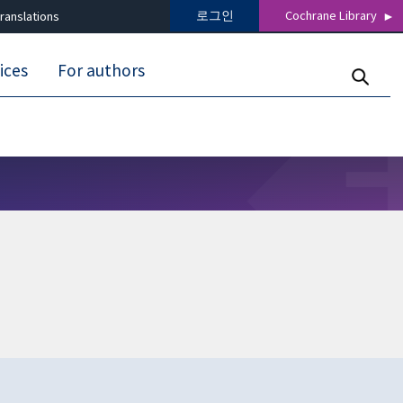
로그인
Cochrane Library
ranslations
ices
For authors