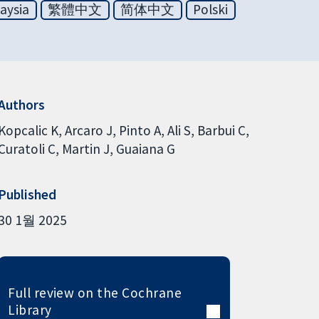
aysia
繁體中文
简体中文
Polski
Authors
Kopcalic K
Arcaro J
Pinto A
Ali S
Barbui C
Curatoli C
Martin J
Guaiana G
Published
30 1월 2025
Full review on the Cochrane
Library