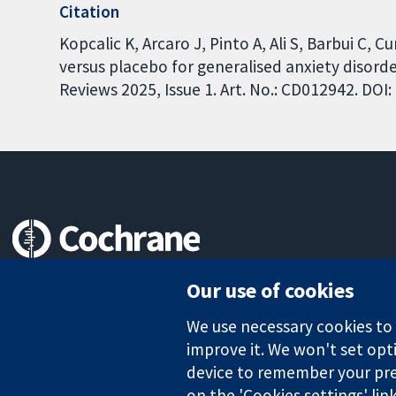
Citation
Kopcalic K, Arcaro J, Pinto A, Ali S, Barbui C, 
versus placebo for generalised anxiety disor
Reviews 2025, Issue 1. Art. No.: CD012942. DO
Trusted evidence.
Our use of cookies
Informed decisions.
Better health.
We use necessary cookies to m
improve it. We won't set opti
device to remember your pre
on the 'Cookies settings' lin
The Cochrane Collaboration is a charity (no. 1045921) and a comp