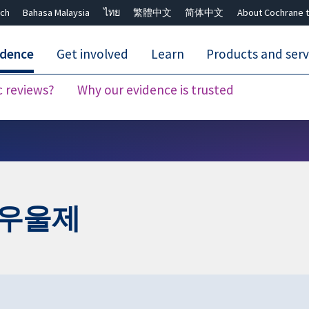
ch
Bahasa Malaysia
ไทย
繁體中文
简体中文
About Cochrane t
idence
Get involved
Learn
Products and serv
c reviews?
Why our evidence is trusted
Close search ✖
항우울제