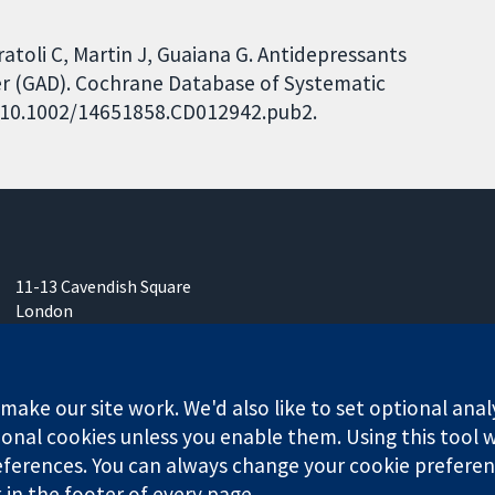
Curatoli C, Martin J, Guaiana G. Antidepressants
der (GAD). Cochrane Database of Systematic
I: 10.1002/14651858.CD012942.pub2.
11-13 Cavendish Square
London
W1G 0AN
영국
ake our site work. We'd also like to set optional anal
onal cookies unless you enable them. Using this tool wi
ferences. You can always change your cookie preferenc
k in the footer of every page.
any limited by guarantee (no. 03044323) registered in England & W