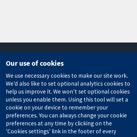
Our use of cookies
11-13 Cavendish
Contact us
We use necessary cookies to make our site work.
Square
News
Trusted
We'd also like to set optional analytics cookies to
London
Press office
evidence.
W1G 0AN
About us
help us improve it. We won't set optional cookies
Informed
영국
작업
unless you enable them. Using this tool will set a
decisions.
Cochrane
cookie on your device to remember your
Better health.
Library
preferences. You can always change your cookie
preferences at any time by clicking on the
'Cookies settings' link in the footer of every
The Cochrane Collaboration is a charity (no. 1045921) and a