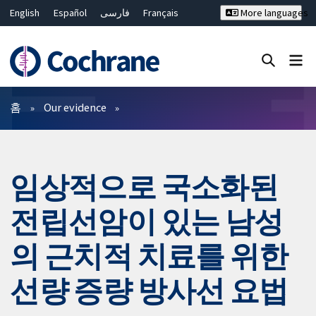
English
Español
فارسی
Français
More languages
Русский
Hrvatski
Deutsch
Bahasa Malaysia
ไทย
繁體中文
简体中文
Close search ✖
필터
홈
Our evidence
임상적으로 국소화된
전립선암이 있는 남성
의 근치적 치료를 위한
선량 증량 방사선 요법