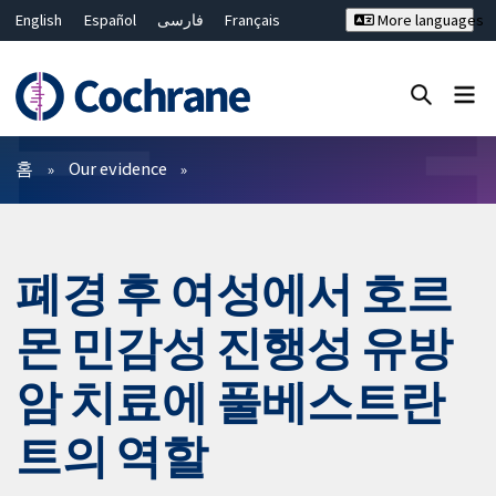
English
Español
فارسی
Français
More languages
Русский
Hrvatski
Deutsch
Bahasa Malaysia
ไทย
繁體中文
简体中文
Close search ✖
필터
홈
Our evidence
폐경 후 여성에서 호르
몬 민감성 진행성 유방
암 치료에 풀베스트란
트의 역할