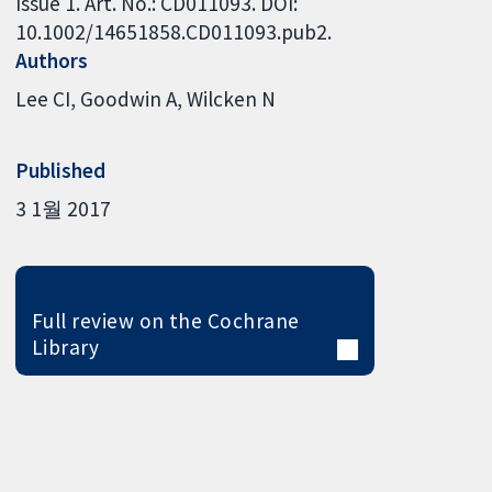
Issue 1. Art. No.: CD011093. DOI:
10.1002/14651858.CD011093.pub2.
Authors
Lee CI
Goodwin A
Wilcken N
Published
3 1월 2017
Full review on the Cochrane
Library