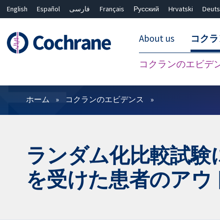
English
Español
فارسی
Français
Русский
Hrvatski
Deuts
About us
コクラ
コクランのエビデ
フィルター
ホーム
コクランのエビデンス
ランダム化比較試験
を受けた患者のアウ