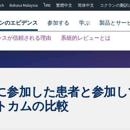
ch
Bahasa Malaysia
ไทย
繁體中文
简体中文
コクランの翻訳
ンのエビデンス
参加する
学ぶ
製品とサー
ンスが信頼される理由
系統的レビューとは
Close search ✖
に参加した患者と参加し
トカムの比較