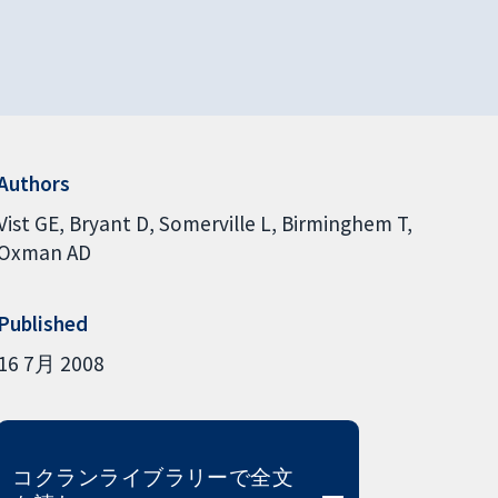
Authors
Vist GE
Bryant D
Somerville L
Birminghem T
Oxman AD
Published
16 7月 2008
コクランライブラリーで全文