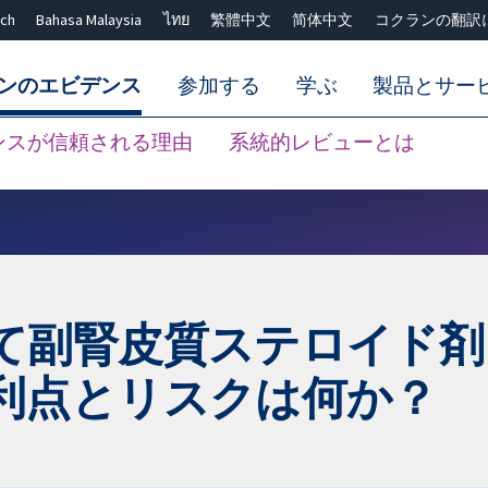
ch
Bahasa Malaysia
ไทย
繁體中文
简体中文
コクランの翻訳
ンのエビデンス
参加する
学ぶ
製品とサー
ンスが信頼される理由
系統的レビューとは
Close search ✖
て副腎皮質ステロイド剤
利点とリスクは何か？