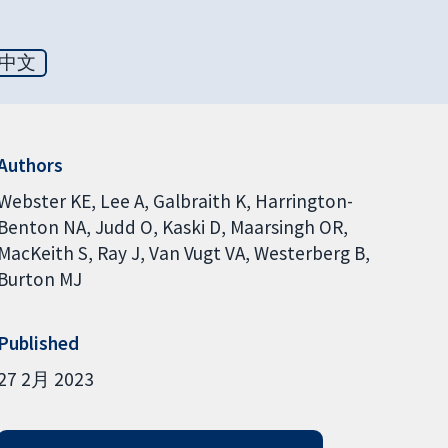
中文
Authors
Webster KE
Lee A
Galbraith K
Harrington-
Benton NA
Judd O
Kaski D
Maarsingh OR
MacKeith S
Ray J
Van Vugt VA
Westerberg B
Burton MJ
Published
27 2月 2023