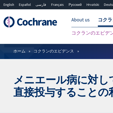
English
Español
فارسی
Français
Русский
Hrvatski
Deuts
About us
コクラ
コクランのエビデ
フィルター
ホーム
コクランのエビデンス
メニエール病に対し
直接投与することの