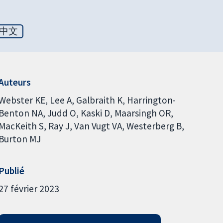
中文
Auteurs
Webster KE
Lee A
Galbraith K
Harrington-
Benton NA
Judd O
Kaski D
Maarsingh OR
MacKeith S
Ray J
Van Vugt VA
Westerberg B
Burton MJ
Publié
27 février 2023