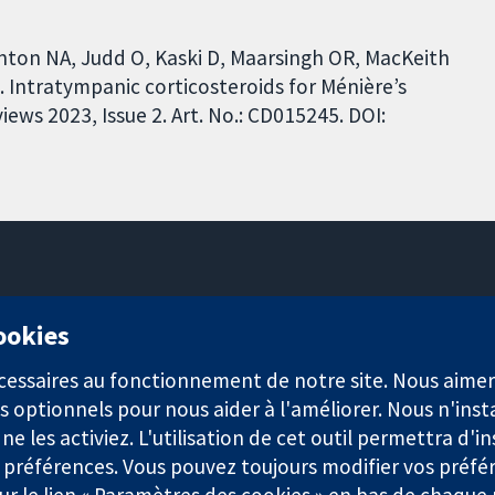
enton NA, Judd O, Kaski D, Maarsingh OR, MacKeith
. Intratympanic corticosteroids for Ménière’s
ews 2023, Issue 2. Art. No.: CD015245. DOI:
11-13 Cavendish Square
cookies
Londres
W1G0AN
nécessaires au fonctionnement de notre site. Nous aim
Royaume-Uni
s optionnels pour nous aider à l'améliorer. Nous n'inst
e les activiez. L'utilisation de cet outil permettra d'in
 préférences. Vous pouvez toujours modifier vos préfé
r le lien « Paramètres des cookies » en bas de chaque