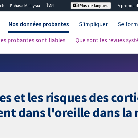
ch
Bahasa Malaysia
ไทย
Plus de langues
A propos d
Nos données probantes
S'impliquer
Se form
es probantes sont fiables
Que sont les revues sys
Fermer la recherche ✖
es et les risques des cort
nt dans l'oreille dans la