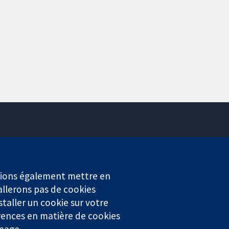
Contactez-nous
Actualités
Service de presse
erions également mettre en
Qui sommes-nous
allerons pas de cookies
Offres d'emploi
staller un cookie sur votre
Cochrane Library
rences en matière de cookies
 page.