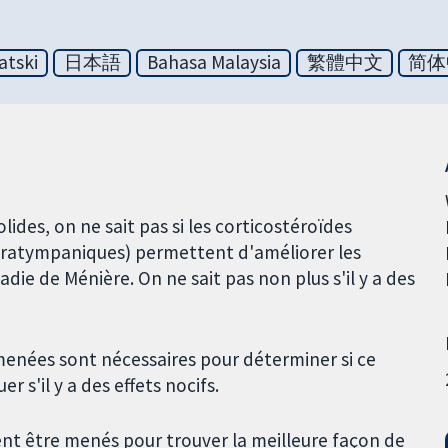
atski
日本語
Bahasa Malaysia
繁體中文
简体
des, on ne sait pas si les corticostéroïdes
intratympaniques) permettent d'améliorer les
ie de Ménière. On ne sait pas non plus s'il y a des
menées sont nécessaires pour déterminer si ce
r s'il y a des effets nocifs.
t être menés pour trouver la meilleure façon de