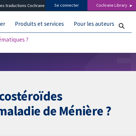
Se connecter
Cochrane Library
es traductions Cochrane
er
Produits et services
Pour les auteurs
tématiques ?
icostéroïdes
 maladie de Ménière ?