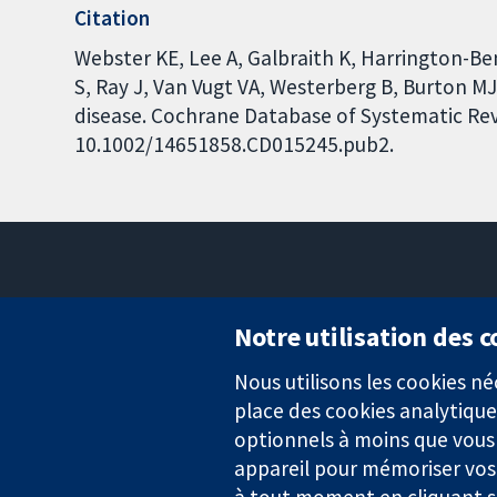
Citation
Webster KE, Lee A, Galbraith K, Harrington-B
S, Ray J, Van Vugt VA, Westerberg B, Burton MJ
disease. Cochrane Database of Systematic Revi
10.1002/14651858.CD015245.pub2.
Notre utilisation des 
Nous utilisons les cookies 
Des données probantes.
place des cookies analytique
Des décisions éclairées.
Une meilleure santé.
optionnels à moins que vous n
appareil pour mémoriser vos
à tout moment en cliquant su