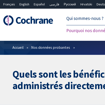
Français
English
Español
فارسی
Русский
Hrvatski
Deuts
繁體中文
简体中文
Qui sommes-nous ?
Pourquoi nos donné
Filtres
Accueil
Nos données probantes
Quels sont les bénéfic
administrés directeme