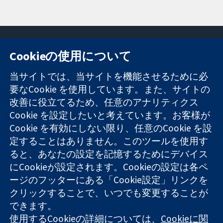
Cookieの使用について
11-13 Cavendish
お問い合わせ
当サイトでは、当サイトを機能させるために必
Square
ニュース
要なCookie を使用しています。また、サイトの
信頼できるエビ
London
広報
改善に役立てるため、任意のアナリティクス
デンスと
W1G 0AN
コクランにつ
情報に基づく意
United Kingdom
いて
Cookie を設定したいと考えています。お客様が
思決定により
採用
Cookie を有効にしない限り、任意のCookie を設
健康のさらなる
Cochrane
定することはありません。このツールを使用す
向上へ
Library
ると、あなたの設定を記憶するためにデバイス
にCookieが設定されます。Cookieの設定は各ペ
ージのフッターにある「Cookie設定」リンクを
コクラン・コラボレーションは、イングランド及びウェールズ
クリックすることで、いつでも変更することが
に登録された慈善団体（登録番号 1045921）および保証有限責
できます。
任会社（登録番号 03044323）です。付加価値税登録番号 GB
718 2127 49
使用するCookieの詳細については、
Cookieに関