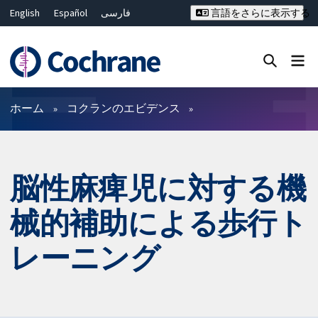
English
Español
فارسی
言語をさらに表示する
Français
Русский
Hrvatski
Deutsch
Bahasa Malaysia
ไทย
繁體中文
简体中文
Close search ✖
フィルター
ホーム
コクランのエビデンス
脳性麻痺児に対する機
械的補助による歩行ト
レーニング