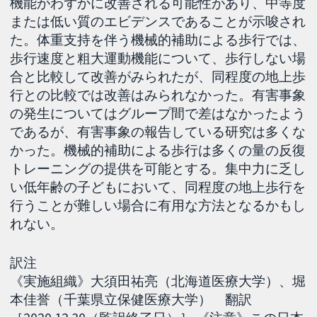
機能がわずかに改善される可能性があり、中等度
または低い質のエビデンスであることが示唆され
た。体重支持を伴う機械的補助による歩行では、
歩行速度と粗大運動機能について、歩行しない場
合と比較して改善がみられたが、同程度の地上歩
行との比較では改善はみられなかった。有害事象
の発生についてはグループ間で差はなかったよう
であるが、有害事象の報告している研究は多くな
かった。機械的補助による歩行は多くの量の反復
トレーニングの提供を可能とする。集中力に乏し
い低年齢の子どもにおいて、同程度の地上歩行を
行うことが難しい場合に有用な方法となるかもし
れない。
訳注
《実施組織》大須田祐亮（北海道医療大学）、堀
本佳誉（千葉県立保健医療大学） 翻訳