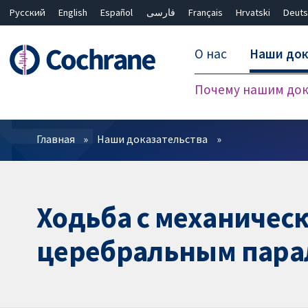
Русский
English
Español
فارسی
Français
Hrvatski
Deuts
О нас
Наши док
Почему нашим док
Фильтры
Главная
Наши доказательства
Ходьба с механичес
церебральным пара