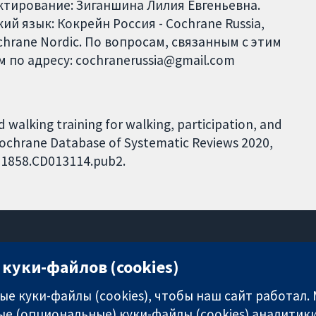
тирование: Зиганшина Лилия Евгеньевна.
й язык: Кокрейн Россия - Cochrane Russia,
ochrane Nordic. По вопросам, связанным с этим
 по адресу: cochranerussia@gmail.com
d walking training for walking, participation, and
y. Cochrane Database of Systematic Reviews 2020,
4651858.CD013114.pub2.
куки-файлов (cookies)
11-13 Cavendish Square
London
е куки-файлы (cookies), чтобы наш сайт работал.
W1G 0AN
е (опциональные) куки-файлы (cookies) аналитики