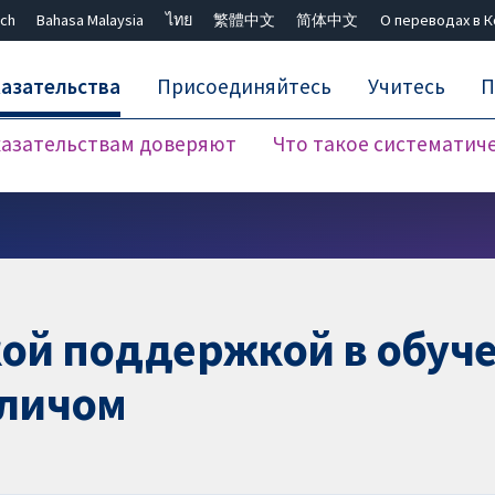
ch
Bahasa Malaysia
ไทย
繁體中文
简体中文
О переводах в 
азательства
Присоединяйтесь
Учитесь
П
азательствам доверяют
Что такое систематич
Закрыть поиск ✖
кой поддержкой в обуче
личом