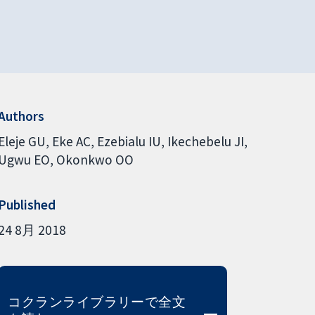
Authors
Eleje GU
Eke AC
Ezebialu IU
Ikechebelu JI
Ugwu EO
Okonkwo OO
Published
24 8月 2018
コクランライブラリーで全文