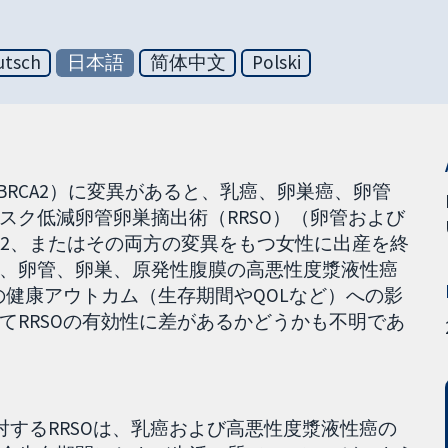
utsch
日本語
简体中文
Polski
（BRCA2）に変異があると、乳癌、卵巣癌、卵管
スク低減卵管卵巣摘出術（RRSO）（卵管および
CA2、またはその両方の変異をもつ女性に出産を終
、卵管、卵巣、原発性腹膜の高悪性度漿液性癌
の健康アウトカム（生存期間やQOLなど）への影
てRRSOの有効性に差があるかどうかも不明であ
に対するRRSOは、乳癌および高悪性度漿液性癌の