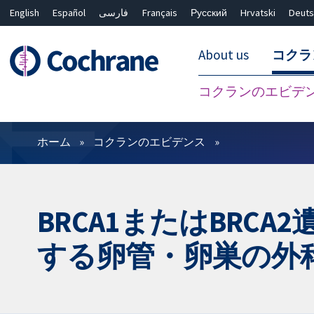
English
Español
فارسی
Français
Русский
Hrvatski
Deuts
About us
コクラ
コクランのエビデ
フィルター
ホーム
コクランのエビデンス
BRCA1またはBR
する卵管・卵巣の外