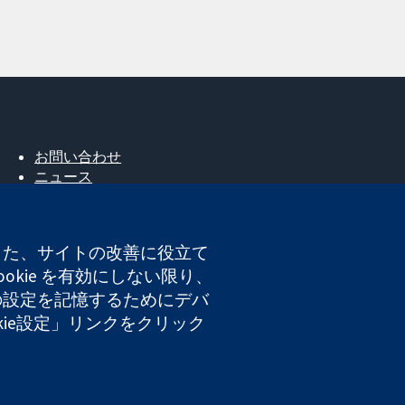
お問い合わせ
ニュース
広報
コクランについて
採用
。また、サイトの改善に役立て
Cochrane Library
okie を有効にしない限り、
たの設定を記憶するためにデバ
okie設定」リンクをクリック
登録番号 03044323）です。付加価値税登録番号 GB 718
ト利用規約
|
免責事項
|
個人情報
|
Cookieポリシー
|
Cookie設定