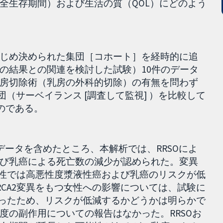
全生存期間）および生活の質（QOL）にどのよう
じめ決められた集団［コホート］を経時的に追
の結果との関連を検討した試験）10件のデータ
房切除術（乳房の外科的切除）の有無を問わず
団（サーベイランス [調査して監視] ）を比較して
ものである。
のデータを含めたところ、本解析では、RRSOによ
び乳癌による死亡数の減少が認められた。変異
女性では高悪性度漿液性癌および乳癌のリスクが低
CA2変異をもつ女性への影響については、試験に
かったため、リスクが低減するかどうかは明らかで
度の副作用についての報告はなかった。RRSOお