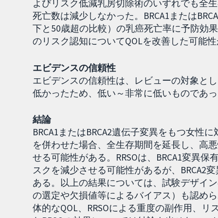
よびリスク低減乳房切除術のいずれでも全生
死亡数は減少しなかった。BRCA1またはBRC
下と50歳超の比較）の乳癌死亡率に予防効果
のリスク認知についてQOLを改善した可能
エビデンスの信頼性
エビデンスの信頼性は、レビューの対象とし
低かったため、低い～非常に低いものであっ
結論
BRCA1またはBRCA2遺伝子変異をもつ女性
を併わせた場合、全生存期間を延長し、高悪
せる可能性がある。RRSOは、BRCA1変
スクを減少させる可能性があるが、BRCA2
ある。以上の結果については、試験デザイン
の選定や欠損値等によるバイアス）も認めら
体的なQOL、RRSOによる重度の副作用、リ