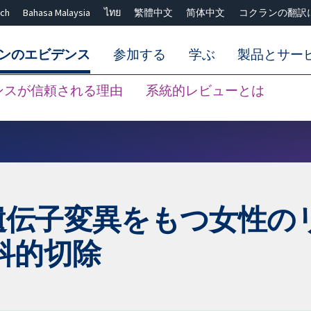
ch
Bahasa Malaysia
ไทย
繁體中文
简体中文
コクランの翻訳
ンのエビデンス
参加する
学ぶ
製品とサー
ンスが信頼される理由
系統的レビューとは
Close search ✖
CA2遺伝子変異をもつ女性
科的切除