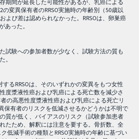
存期間が延長した可能性があるが、乳癌による
A2の変異保有者のRRSO実施時の年齢別（50歳以
および差は認められなかった。RRSOは、卵巣癌
性があった。
た試験への参加者数が少なく、試験方法の質も
た。
に対するRRSOは、そのいずれかの変異をもつ女性
性度漿液性癌および乳癌による死亡数を減少さ
異保有者の高悪性度漿液性癌および乳癌による死亡リ
変異保有者のリスクを低減させるかどうかは不明で
の質が低く、バイアスのリスク（試験参加患者
れたため、解釈には注意を要する。骨折数、全
スク低減手術の種類とRRSO実施時の年齢に基づい