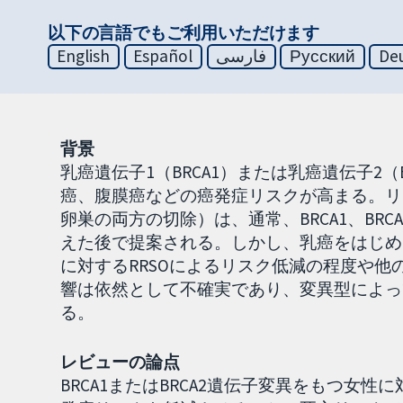
以下の言語でもご利用いただけます
English
Español
فارسی
Русский
De
背景
乳癌遺伝子1（BRCA1）または乳癌遺伝子2
癌、腹膜癌などの癌発症リスクが高まる。リ
卵巣の両方の切除）は、通常、BRCA1、BR
えた後で提案される。しかし、乳癌をはじめ
に対するRRSOによるリスク低減の程度や他
響は依然として不確実であり、変異型によっ
る。
レビューの論点
BRCA1またはBRCA2遺伝子変異をもつ女性