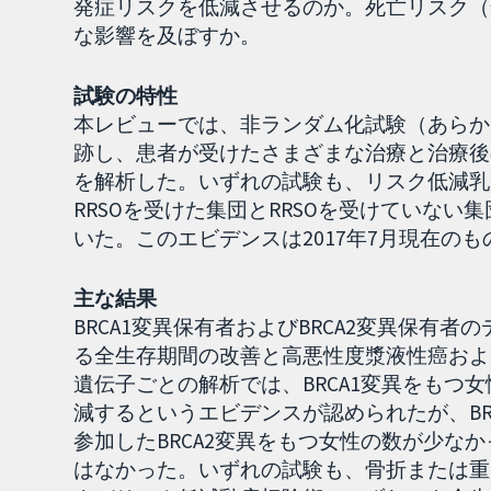
発症リスクを低減させるのか。死亡リスク（
な影響を及ぼすか。
試験の特性
本レビューでは、非ランダム化試験（あらか
跡し、患者が受けたさまざまな治療と治療後
を解析した。いずれの試験も、リスク低減乳
RRSOを受けた集団とRRSOを受けていない集
いた。このエビデンスは2017年7月現在の
主な結果
BRCA1変異保有者およびBRCA2変異保有者
る全生存期間の改善と高悪性度漿液性癌およ
遺伝子ごとの解析では、BRCA1変異をもつ
減するというエビデンスが認められたが、BR
参加したBRCA2変異をもつ女性の数が少な
はなかった。いずれの試験も、骨折または重