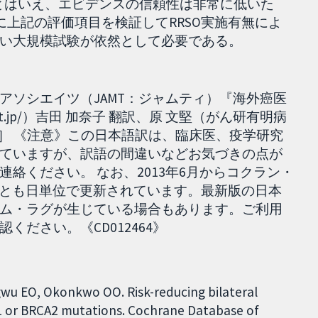
。とはいえ、エビデンスの信頼性は非常に低いた
特に上記の評価項目を検証してRRSO実施有無によ
い大規模試験が依然として必要である。
アソシエイツ（JAMT：ジャムティ）『海外癌医
erit.jp/）吉田 加奈子 翻訳、原 文堅（がん研有明病
.16］ 《注意》この日本語訳は、臨床医、疫学研究
ていますが、訳語の間違いなどお気づきの点が
絡ください。 なお、2013年6月からコクラン・
 reviewとも日単位で更新されています。最新版の日本
ム・ラグが生じている場合もあります。ご利用
ださい。《CD012464》
Ugwu EO, Okonkwo OO. Risk-reducing bilateral
 or BRCA2 mutations. Cochrane Database of