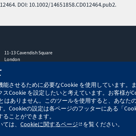
CD012464. DOI: 10.1002/14651858.CD012464.pub2.
11-13 Cavendish Square
London
W1G 0AN
て
United Kingdom
能させるために必要なCookie を使用しています
Cookie を設定したいと考えています。お客様がCo
することはありません。このツールを使用すると、あな
ます。Cookieの設定は各ページのフッターにある「Co
れた慈善団体（登録番号 1045921）および保証有限責任会社（
することができます。
ついては、
Cookieに関するページ
を覧ください。
ウェブサイ