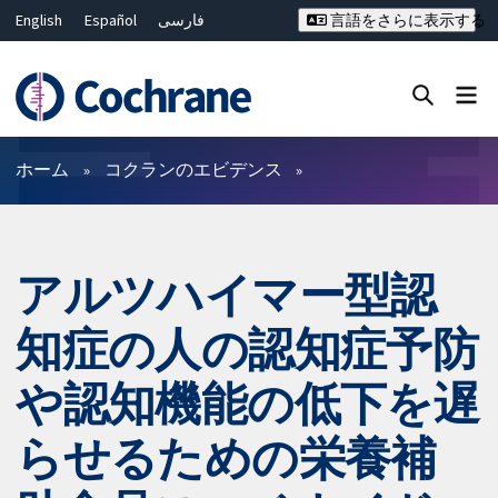
English
Español
فارسی
言語をさらに表示する
Français
Русский
Hrvatski
Deutsch
Bahasa Malaysia
ไทย
繁體中文
简体中文
Close search ✖
フィルター
ホーム
コクランのエビデンス
アルツハイマー型認
知症の人の認知症予防
や認知機能の低下を遅
らせるための栄養補