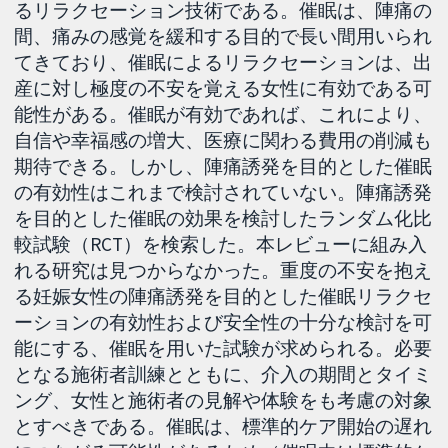
るリラクセーション技術である。催眠は、陣痛の
間、痛みの感覚を緩和する目的で長い間用いられ
てきており、催眠によるリラクセーションは、出
産に対し極度の不安を覚える女性に有効である可
能性がある。催眠が有効であれば、これにより、
自信や幸福感の増大、医療に関わる費用の削減も
期待できる。しかし、陣痛誘発を目的とした催眠
の有効性はこれまで検討されていない。陣痛誘発
を目的とした催眠の効果を検討したランダム化比
較試験（RCT）を検索した。本レビューに組み入
れる研究は見つからなかった。重度の不安を抱え
る妊娠女性の陣痛誘発を目的とした催眠リラクセ
ーションの有効性および安全性の十分な検討を可
能にする、催眠を用いた試験が求められる。必要
となる施術者訓練とともに、介入の期間とタイミ
ング、女性と施術者の見解や体験をも考慮の対象
とすべきである。催眠は、標準的ケア開始の遅れ