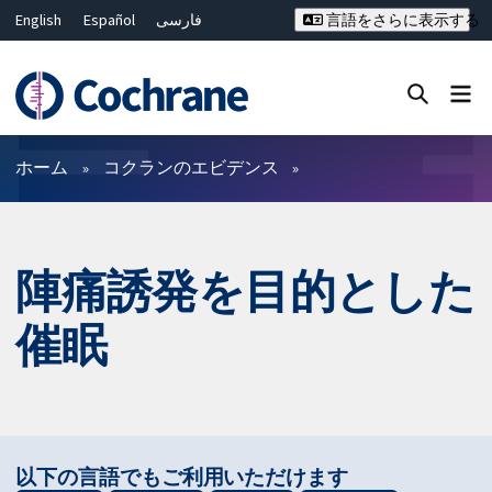
English
Español
فارسی
言語をさらに表示する
Français
Русский
Hrvatski
Deutsch
Bahasa Malaysia
ไทย
繁體中文
简体中文
Close search ✖
フィルター
ホーム
コクランのエビデンス
陣痛誘発を目的とした
催眠
以下の言語でもご利用いただけます