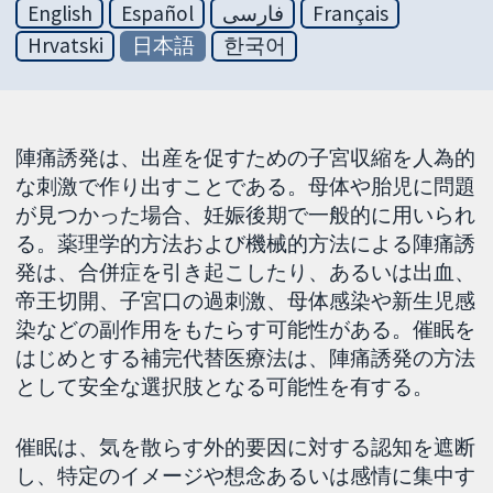
English
Español
فارسی
Français
Hrvatski
日本語
한국어
陣痛誘発は、出産を促すための子宮収縮を人為的
な刺激で作り出すことである。母体や胎児に問題
が見つかった場合、妊娠後期で一般的に用いられ
る。薬理学的方法および機械的方法による陣痛誘
発は、合併症を引き起こしたり、あるいは出血、
帝王切開、子宮口の過刺激、母体感染や新生児感
染などの副作用をもたらす可能性がある。催眠を
はじめとする補完代替医療法は、陣痛誘発の方法
として安全な選択肢となる可能性を有する。
催眠は、気を散らす外的要因に対する認知を遮断
し、特定のイメージや想念あるいは感情に集中す