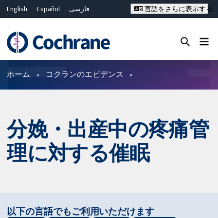
English
Español
فارسی
言語をさらに表示する
Français
Русский
Hrvatski
Deutsch
Bahasa Malaysia
ไทย
繁體中文
简体中文
Close search ✖
フィルター
ホーム
コクランのエビデンス
分娩・出産中の疼痛管
理に対する催眠
以下の言語でもご利用いただけます