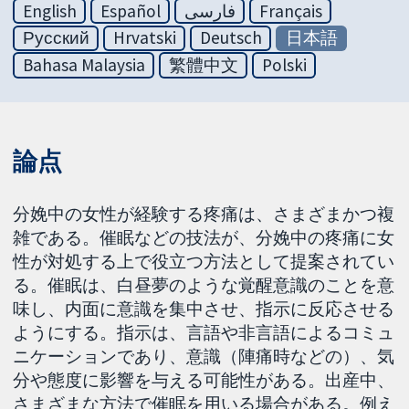
English
Español
فارسی
Français
Русский
Hrvatski
Deutsch
日本語
Bahasa Malaysia
繁體中文
Polski
論点
分娩中の女性が経験する疼痛は、さまざまかつ複
雑である。催眠などの技法が、分娩中の疼痛に女
性が対処する上で役立つ方法として提案されてい
る。催眠は、白昼夢のような覚醒意識のことを意
味し、内面に意識を集中させ、指示に反応させる
ようにする。指示は、言語や非言語によるコミュ
ニケーションであり、意識（陣痛時などの）、気
分や態度に影響を与える可能性がある。出産中、
さまざまな方法で催眠を用いる場合がある。例え