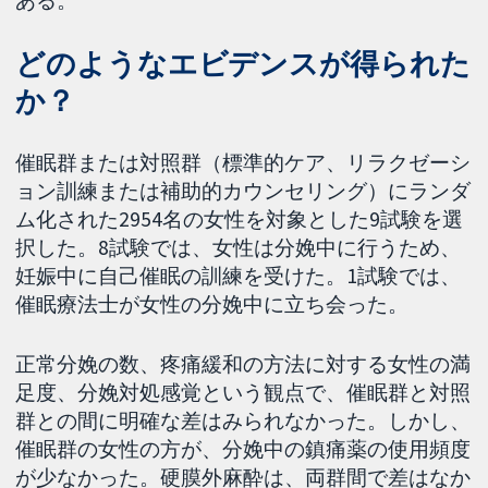
どのようなエビデンスが得られた
か？
催眠群または対照群（標準的ケア、リラクゼーシ
ョン訓練または補助的カウンセリング）にランダ
ム化された2954名の女性を対象とした9試験を選
択した。8試験では、女性は分娩中に行うため、
妊娠中に自己催眠の訓練を受けた。1試験では、
催眠療法士が女性の分娩中に立ち会った。
正常分娩の数、疼痛緩和の方法に対する女性の満
足度、分娩対処感覚という観点で、催眠群と対照
群との間に明確な差はみられなかった。しかし、
催眠群の女性の方が、分娩中の鎮痛薬の使用頻度
が少なかった。硬膜外麻酔は、両群間で差はなか