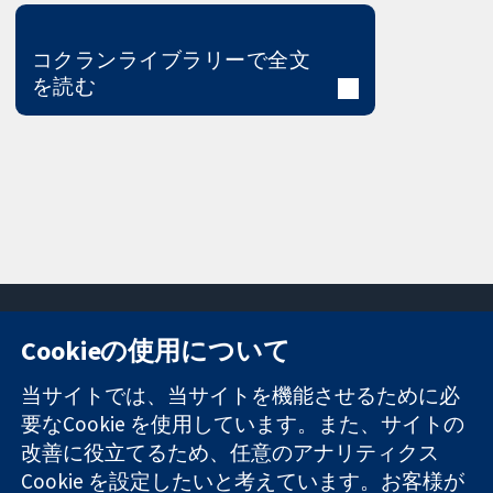
コクランライブラリーで全文
を読む
Cookieの使用について
11-13 Cavendish
お問い合わせ
当サイトでは、当サイトを機能させるために必
Square
ニュース
要なCookie を使用しています。また、サイトの
信頼できるエビ
London
広報
デンスと
改善に役立てるため、任意のアナリティクス
W1G 0AN
コクランにつ
情報に基づく意
United Kingdom
いて
Cookie を設定したいと考えています。お客様が