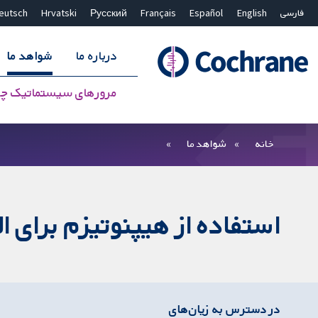
فارسی
English
Español
Français
Русский
Hrvatski
eutsch
درباره ما
شواهد ما
مرورهای سیستماتیک چ
بستن جستجو ✖
فیلترها
خانه
شواهد ما
استفاده از هیپنوتیزم برای ال
در دسترس به زیان‌های