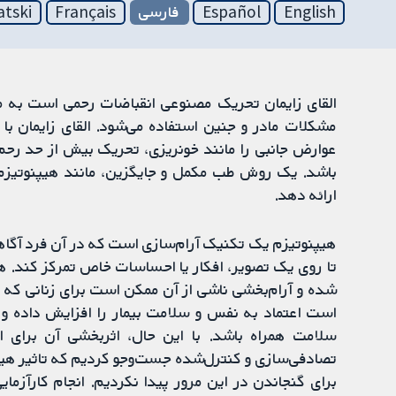
English
Español
فارسی
Français
atski
القای زایمان تحریک مصنوعی انقباضات رحمی است به منظور
مشکلات مادر و جنین استفاده می‌شود. القای زایمان با 
عوارض جانبی را مانند خونریزی، تحریک بیش از حد رحم، 
باشد. یک روش طب مکمل و جایگزین، مانند هیپنوتیزم،
ارائه دهد.
هیپنوتیزم یک تکنیک آرام‌سازی است که در آن فرد آگاه
تا روی یک تصویر، افکار یا احساسات خاص تمرکز کند. هی
شده و آرام‌بخشی ناشی از آن ممکن است برای زنانی که
است اعتماد به نفس و سلامت بیمار را افزایش داده 
سلامت همراه باشد. با این حال، اثربخشی آن برای الق
تصادفی‌سازی و کنترل‌شده جست‌وجو کردیم که تاثیر هیپنوتی
برای گنجاندن در این مرور پیدا نکردیم. انجام کارآزما