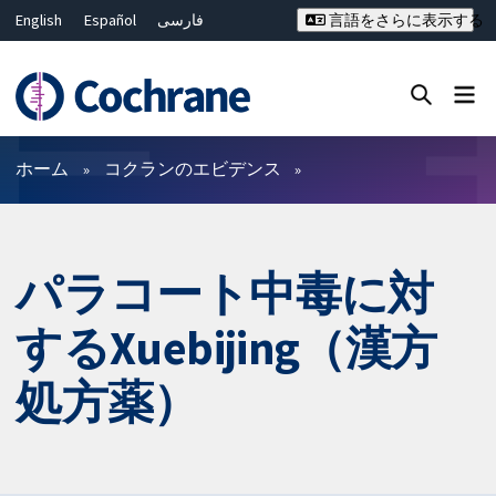
English
Español
فارسی
言語をさらに表示する
Français
Русский
Hrvatski
Deutsch
Bahasa Malaysia
ไทย
繁體中文
简体中文
Close search ✖
フィルター
ホーム
コクランのエビデンス
パラコート中毒に対
するXuebijing（漢方
処方薬）