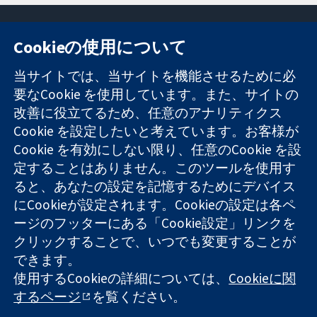
Cookieの使用について
11-13 Cavendish
お問い合わせ
当サイトでは、当サイトを機能させるために必
Square
ニュース
要なCookie を使用しています。また、サイトの
信頼できるエビ
London
広報
改善に役立てるため、任意のアナリティクス
デンスと
W1G 0AN
コクランにつ
情報に基づく意
Cookie を設定したいと考えています。お客様が
United Kingdom
いて
思決定により
採用
Cookie を有効にしない限り、任意のCookie を設
健康のさらなる
Cochrane
定することはありません。このツールを使用す
向上へ
Library
ると、あなたの設定を記憶するためにデバイス
にCookieが設定されます。Cookieの設定は各ペ
ージのフッターにある「Cookie設定」リンクを
コクラン・コラボレーションは、イングランド及びウェールズ
クリックすることで、いつでも変更することが
に登録された慈善団体（登録番号 1045921）および保証有限責
できます。
任会社（登録番号 03044323）です。付加価値税登録番号 GB
718 2127 49
使用するCookieの詳細については、
Cookieに関
するページ
を覧ください。
Copyright © 2026 The Cochrane Collaboration