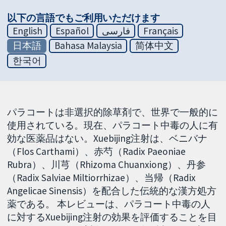
以下の言語でもご利用いただけます
English
Español
فارسی
Français
日本語
Bahasa Malaysia
简体中文
한국어
パラコートは非選択的除草剤で、世界で一般的に
使用されている。現在、パラコート中毒の人に有
効な医薬品はない。Xuebijing注射は、ベニバナ
（Flos Carthami）、赤芍（Radix Paeoniae
Rubra）、川芎（Rhizoma Chuanxiong）、丹参
（Radix Salviae Miltiorrhizae）、当帰（Radix
Angelicae Sinensis）を配合した伝統的な漢方処方
薬である。 本レビューは、パラコート中毒の人
に対するXuebijing注射の効果を評価することを目