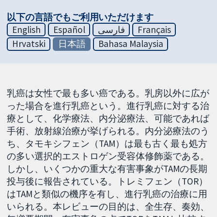
以下の言語でもご利用いただけます
English
Español
فارسی
Français
Hrvatski
日本語
Bahasa Malaysia
乳癌は女性で最も多い癌である。乳房以外に広が
った場合を進行乳癌という。進行乳癌に対する治
療として、化学療法、内分泌療法、可能であれば
手術、放射線治療が挙げられる。内分泌療法のう
ち、タモキシフェン（TAM）は最も古く最も処方
の多い選択的エストロゲン受容体修飾薬である。
しかし、いくつかの重大な有害事象がTAMの長期
投与後に報告されている。トレミフェン（TOR）
はTAMと類似の機序を有し、進行乳癌の治療に用
いられる。本レビューの目的は、全生存、奏効、