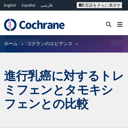
English
Español
فارسی
言語をさらに表示する
Français
Русский
Hrvatski
Deutsch
Bahasa Malaysia
ไทย
繁體中文
简体中文
Close search ✖
フィルター
ホーム
コクランのエビデンス
進行乳癌に対するトレ
ミフェンとタモキシ
フェンとの比較