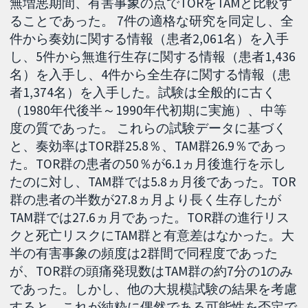
無増悪期間、有害事象の点でTORをTAMと比較す
ることであった。 7件の適格な研究を同定し、全
件から奏効に関する情報（患者2,061名）を入手
し、5件から無進行生存に関する情報（患者1,436
名）を入手し、4件から全生存に関する情報（患
者1,374名）を入手した。試験は全般的に古く
（1980年代後半～1990年代初期に実施）、中等
度の質であった。 これらの試験データに基づく
と、奏効率はTOR群25.8％、TAM群26.9％であっ
た。TOR群の患者の50％が6.1ヵ月後進行を示し
たのに対し、TAM群では5.8ヵ月後であった。TOR
群の患者の半数が27.8ヵ月より長く生存したが
TAM群では27.6ヵ月であった。TOR群の進行リス
クと死亡リスクにTAM群と有意差はなかった。大
半の有害事象の頻度は2群間で同程度であった
が、TOR群の頭痛発現数はTAM群の約7分の1のみ
であった。しかし、他の大規模試験の結果を考慮
すると、これが純粋に偶然である可能性を否定で