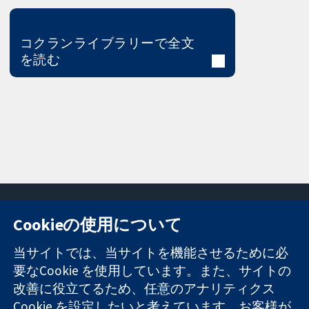
コクランライブラリーで全文
を読む
Cookieの使用について
11-13 Cavendish
お問い合わせ
当サイトでは、当サイトを機能させるために必
Square
ニュース
要なCookie を使用しています。また、サイトの
信頼できるエビ
London
広報
改善に役立てるため、任意のアナリティクス
デンスと
W1G 0AN
コクランにつ
情報に基づく意
Cookie を設定したいと考えています。お客様が
United Kingdom
いて