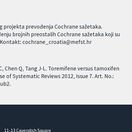
og projekta prevođenja Cochrane sažetaka.
đenju brojnih preostalih Cochrane sažetaka koji su
. Kontakt: cochrane_croatia@mefst.hr
R-C, Chen Q, Tang J-L. Toremifene versus tamoxifen
 of Systematic Reviews 2012, Issue 7. Art. No.:
ub2.
11-13 Cavendish Square