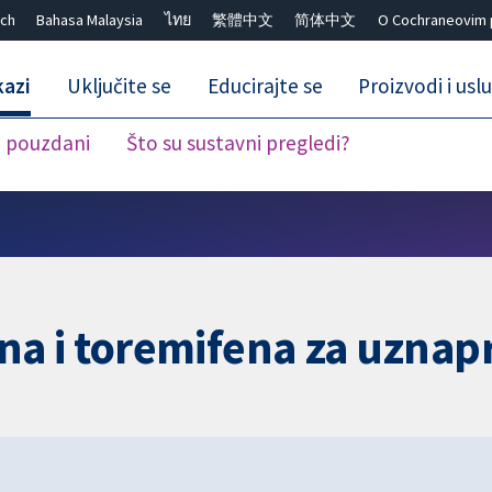
ch
Bahasa Malaysia
ไทย
繁體中文
简体中文
O Cochraneovim 
kazi
Uključite se
Educirajte se
Proizvodi i usl
i pouzdani
Što su sustavni pregledi?
Close search ✖
a i toremifena za uznapr