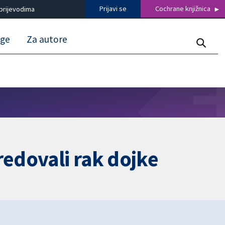
Prijavi se
Cochrane knjižnica
prijevodima
uge
Za autore
edovali rak dojke