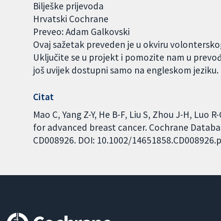
Bilješke prijevoda
Hrvatski Cochrane
Preveo: Adam Galkovski
Ovaj sažetak preveden je u okviru volontersk
Uključite se u projekt i pomozite nam u prevo
još uvijek dostupni samo na engleskom jeziku
Citat
Mao C, Yang Z-Y, He B-F, Liu S, Zhou J-H, Luo 
for advanced breast cancer. Cochrane Database
CD008926. DOI: 10.1002/14651858.CD008926.p