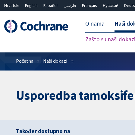
Hrvatski
English
Español
فارسی
Français
Русский
Deuts
O nama
Naši do
Zašto su naši dokaz
Prečistači
Početna
Naši dokazi
Usporedba tamoksifen
Također dostupno na