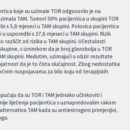
ntica koje su uzimale TOR odgovorilo je na
e uzimala TAM. Tumori 50% pacijentica u skupini TOR
bi s 5,8 mjeseci u TAM skupini. Polovica pacijentica
i u usporedbi s 27,6 mjeseci u TAM skupini. Rizik
o različit od rizika u TAM skupini. Učestalosti
 skupine, s iznimkom da je broj glavobolja u TOR
M skupini. Međutim, uzimajući u obzir rezultate
erojatnost da je to čista slučajnost. Zbog nedostatka
očnim nuspojavama za bilo koju od terapijskih
ućuju da su TOR i TAM jednako učinkoviti i
inije liječenja pacijentica s uznapredovalim rakom
lternativa TAM kada su antiestrogeni primjenjivi,
oga.