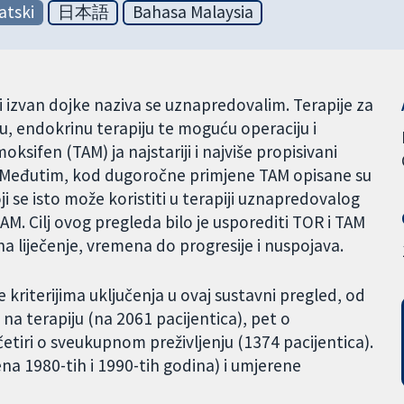
atski
日本語
Bahasa Malaysia
ri izvan dojke naziva se uznapredovalim. Terapije za
u, endokrinu terapiju te moguću operaciju i
sifen (TAM) ja najstariji i najviše propisivani
. Međutim, kod dugoročne primjene TAM opisane su
 se isto može koristiti u terapiji uznapredovalog
M. Cilj ovog pregleda bilo je usporediti TOR i TAM
a liječenje, vremena do progresije i nuspojava.
kriterijima uključenja u ovaj sustavni pregled, od
na terapiju (na 2061 pacijentica), pet o
 četiri o sveukupnom preživljenju (1374 pacijentica).
na 1980-tih i 1990-tih godina) i umjerene