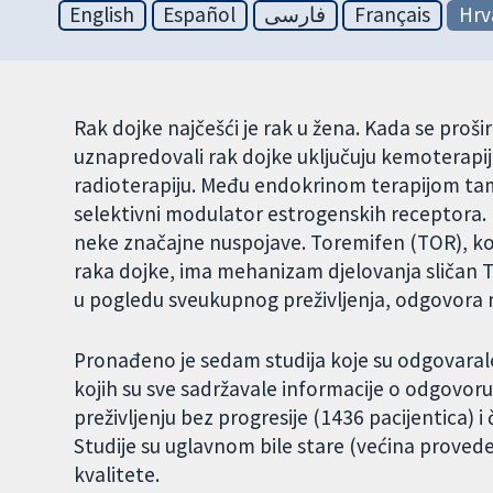
English
Español
فارسی
Français
Hrv
Rak dojke najčešći je rak u žena. Kada se proši
uznapredovali rak dojke uključuju kemoterapij
radioterapiju. Među endokrinom terapijom tamok
selektivni modulator estrogenskih receptora
neke značajne nuspojave. Toremifen (TOR), koji
raka dojke, ima mehanizam djelovanja sličan TA
u pogledu sveukupnog preživljenja, odgovora n
Pronađeno je sedam studija koje su odgovarale 
kojih su sve sadržavale informacije o odgovoru 
preživljenju bez progresije (1436 pacijentica) i
Studije su uglavnom bile stare (većina provede
kvalitete.