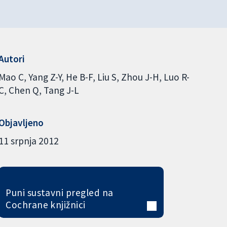
Autori
Mao C
Yang Z-Y
He B-F
Liu S
Zhou J-H
Luo R-
C
Chen Q
Tang J-L
Objavljeno
11 srpnja 2012
Puni sustavni pregled na
Cochrane knjižnici