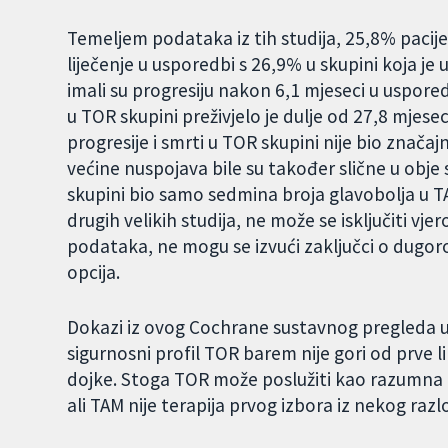
Temeljem podataka iz tih studija, 25,8% pacije
liječenje u usporedbi s 26,9% u skupini koja j
imali su progresiju nakon 6,1 mjeseci u uspored
u TOR skupini preživjelo je dulje od 27,8 mjesec
progresije i smrti u TOR skupini nije bio značajn
većine nuspojava bile su također slične u obje
skupini bio samo sedmina broja glavobolja u TA
drugih velikih studija, ne može se isključiti vj
podataka, ne mogu se izvući zaključci o dugor
opcija.
Dokazi iz ovog Cochrane sustavnog pregleda up
sigurnosni profil TOR barem nije gori od prve l
dojke. Stoga TOR može poslužiti kao razumna a
ali TAM nije terapija prvog izbora iz nekog razl