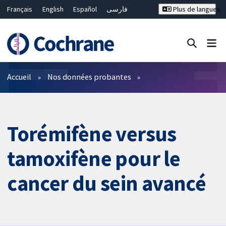
Français
English
Español
فارسی
Plus de langues
Русский
Hrvatski
Deutsch
Bahasa Malaysia
ไทย
繁體中文
简体中文
Fermer la recherche ✖
Filtres
Accueil
Nos données probantes
Torémifène versus
tamoxifène pour le
cancer du sein avancé