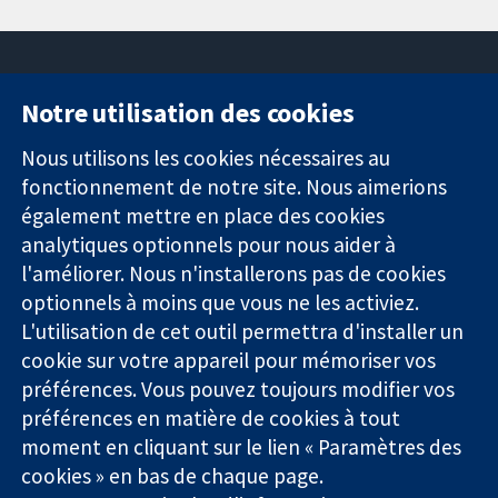
Notre utilisation des cookies
11-13 Cavendish
Contactez-
Square
nous
Nous utilisons les cookies nécessaires au
Des données
Londres
Actualités
fonctionnement de notre site. Nous aimerions
probantes.
W1G0AN
Service de
également mettre en place des cookies
Des décisions
Royaume-Uni
presse
analytiques optionnels pour nous aider à
éclairées.
Qui sommes-
l'améliorer. Nous n'installerons pas de cookies
Une meilleure
nous
santé.
optionnels à moins que vous ne les activiez.
Offres
d'emploi
L'utilisation de cet outil permettra d'installer un
Cochrane
cookie sur votre appareil pour mémoriser vos
Library
préférences. Vous pouvez toujours modifier vos
préférences en matière de cookies à tout
moment en cliquant sur le lien « Paramètres des
La Collaboration Cochrane est une association caritative (n°
cookies » en bas de chaque page.
1045921) et une société à responsabilité limitée par garantie (n°