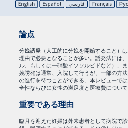
English
Español
فارسی
Français
Ру
論点
分娩誘発（人工的に分娩を開始すること）は
理由で必要となることが多い。誘発法には、
ル、もしくは一硝酸イソソルビドなど）、ま
娩誘発は通常、入院して行うが、一部の方法
の進行を待つことができる。本レビューでは
全性ならびに女性の満足度と医療費について
重要である理由
臨月を迎えた妊婦は外来患者として病院で診