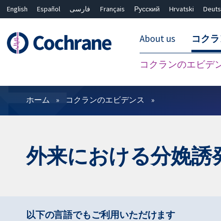
English
Español
فارسی
Français
Русский
Hrvatski
Deuts
About us
コクラ
コクランのエビデ
フィルター
ホーム
コクランのエビデンス
外来における分娩誘
以下の言語でもご利用いただけます