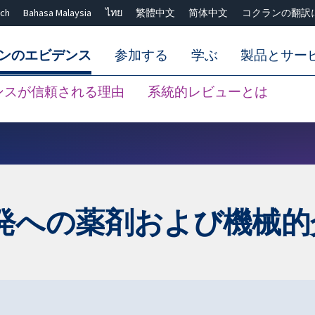
ch
Bahasa Malaysia
ไทย
繁體中文
简体中文
コクランの翻訳
ンのエビデンス
参加する
学ぶ
製品とサー
ンスが信頼される理由
系統的レビューとは
Close search ✖
発への薬剤および機械的