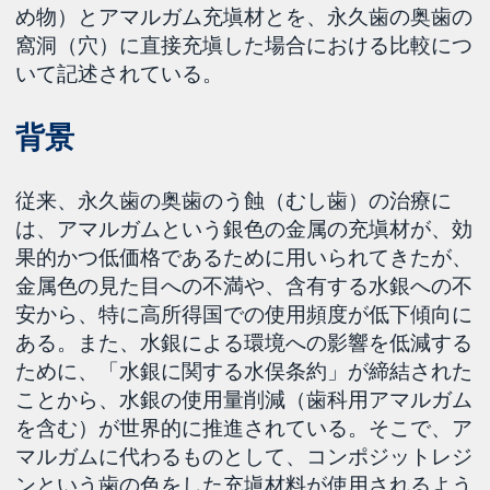
め物）とアマルガム充塡材とを、永久歯の奥歯の
窩洞（穴）に直接充塡した場合における比較につ
いて記述されている。
背景
従来、永久歯の奥歯のう蝕（むし歯）の治療に
は、アマルガムという銀色の金属の充塡材が、効
果的かつ低価格であるために用いられてきたが、
金属色の見た目への不満や、含有する水銀への不
安から、特に高所得国での使用頻度が低下傾向に
ある。また、水銀による環境への影響を低減する
ために、「水銀に関する水俣条約」が締結された
ことから、水銀の使用量削減（歯科用アマルガム
を含む）が世界的に推進されている。そこで、ア
マルガムに代わるものとして、コンポジットレジ
ンという歯の色をした充塡材料が使用されるよう