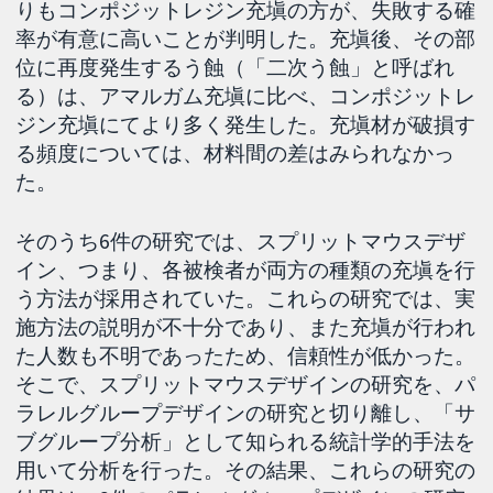
りもコンポジットレジン充塡の方が、失敗する確
率が有意に高いことが判明した。充塡後、その部
位に再度発生するう蝕（「二次う蝕」と呼ばれ
る）は、アマルガム充塡に比べ、コンポジットレ
ジン充塡にてより多く発生した。充塡材が破損す
る頻度については、材料間の差はみられなかっ
た。
そのうち6件の研究では、スプリットマウスデザ
イン、つまり、各被検者が両方の種類の充塡を行
う方法が採用されていた。これらの研究では、実
施方法の説明が不十分であり、また充塡が行われ
た人数も不明であったため、信頼性が低かった。
そこで、スプリットマウスデザインの研究を、パ
ラレルグループデザインの研究と切り離し、「サ
ブグループ分析」として知られる統計学的手法を
用いて分析を行った。その結果、これらの研究の