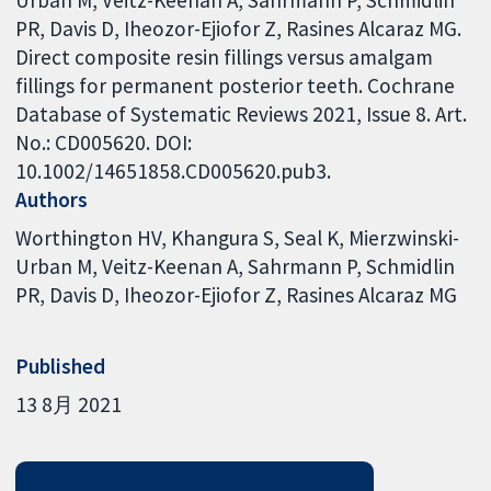
PR, Davis D, Iheozor-Ejiofor Z, Rasines Alcaraz MG.
Direct composite resin fillings versus amalgam
fillings for permanent posterior teeth. Cochrane
Database of Systematic Reviews 2021, Issue 8. Art.
No.: CD005620. DOI:
10.1002/14651858.CD005620.pub3.
Authors
Worthington HV
Khangura S
Seal K
Mierzwinski-
Urban M
Veitz-Keenan A
Sahrmann P
Schmidlin
PR
Davis D
Iheozor-Ejiofor Z
Rasines Alcaraz MG
Published
13 8月 2021