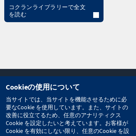
コクランライブラリーで全文
を読む
Cookieの使用について
11-13 Cavendish
お問い合わせ
当サイトでは、当サイトを機能させるために必
Square
ニュース
要なCookie を使用しています。また、サイトの
信頼できるエビ
London
広報
改善に役立てるため、任意のアナリティクス
デンスと
W1G 0AN
コクランにつ
情報に基づく意
Cookie を設定したいと考えています。お客様が
United Kingdom
いて
思決定により
採用
Cookie を有効にしない限り、任意のCookie を設
健康のさらなる
Cochrane