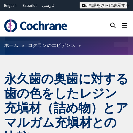
English
Español
فارسی
言語をさらに表示する
Français
Русский
Hrvatski
Deutsch
Bahasa Malaysia
ไทย
繁體中文
简体中文
Close search ✖
フィルター
ホーム
コクランのエビデンス
永久歯の奥歯に対する
歯の色をしたレジン
充塡材（詰め物）とア
マルガム充塡材との