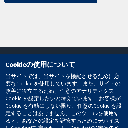
Cookieの使用について
11-13 Cavendish
お問い合わせ
当サイトでは、当サイトを機能させるために必
Square
ニュース
要なCookie を使用しています。また、サイトの
信頼できるエビ
London
広報
改善に役立てるため、任意のアナリティクス
デンスと
W1G 0AN
コクランにつ
情報に基づく意
Cookie を設定したいと考えています。お客様が
United Kingdom
いて
思決定により
採用
Cookie を有効にしない限り、任意のCookie を設
健康のさらなる
Cochrane
定することはありません。このツールを使用す
向上へ
Library
ると、あなたの設定を記憶するためにデバイス
にCookieが設定されます。Cookieの設定は各ペ