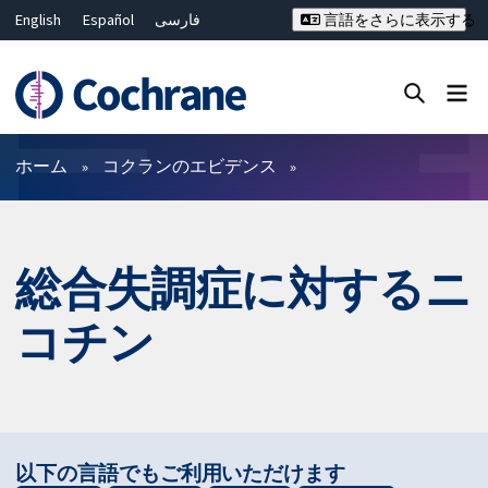
English
Español
فارسی
言語をさらに表示する
Français
Русский
Hrvatski
Deutsch
Bahasa Malaysia
ไทย
繁體中文
简体中文
Close search ✖
フィルター
ホーム
コクランのエビデンス
総合失調症に対するニ
コチン
以下の言語でもご利用いただけます