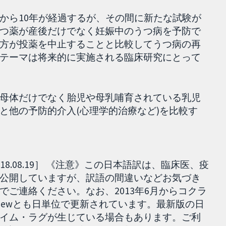
から10年が経過するが、その間に新たな試験が
つ薬が産後だけでなく妊娠中のうつ病を予防で
方が投薬を中止することと比較してうつ病の再
テーマは将来的に実施される臨床研究にとって
母体だけでなく胎児や母乳哺育されている乳児
と他の予防的介入(心理学的治療など)を比較す
8.08.19］ 《注意》この日本語訳は、臨床医、疫
公開していますが、訳語の間違いなどお気づき
ご連絡ください。なお、2013年6月からコクラ
ed reviewとも日単位で更新されています。最新版の日
イム・ラグが生じている場合もあります。ご利