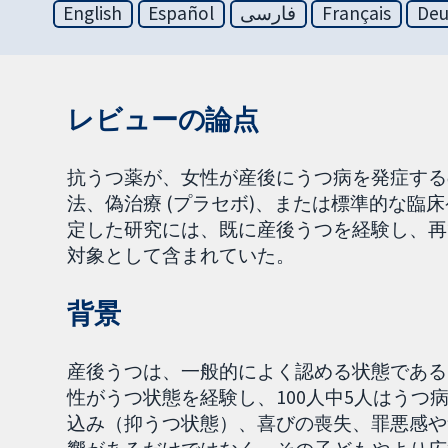
English
Español
فارسی
Français
Deu
レビューの論点
抗うつ薬が、女性が産後にうつ病を発症する
法、偽治療 (プラセボ)、または標準的な臨
定した研究には、既に産後うつを経験し、再
対象として含まれていた。
背景
産後うつは、一般的によく認める状態である。
性がうつ状態を経験し、100人中5人はう
込み（抑うつ状態）、喜びの喪失、罪悪感や