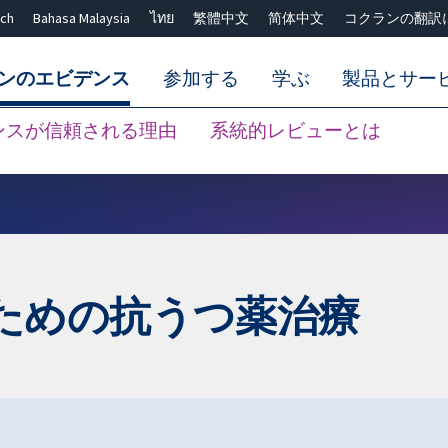
ch
Bahasa Malaysia
ไทย
繁體中文
简体中文
コクランの翻訳
ンのエビデンス
参加する
学ぶ
製品とサー
ンスが信頼される理由
系統的レビューとは
Close search ✖
ための抗うつ薬治療