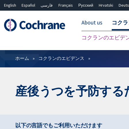
English
Español
فارسی
Français
Русский
Hrvatski
Deuts
About us
コクラ
コクランのエビデ
フィルター
ホーム
コクランのエビデンス
産後うつを予防する
以下の言語でもご利用いただけます