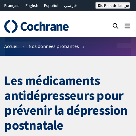
Français
English
Español
فارسی
Plus de langues
Русский
Hrvatski
Deutsch
Bahasa Malaysia
ไทย
繁體中文
简体中文
Fermer la recherche ✖
Filtres
Accueil
Nos données probantes
Les médicaments
antidépresseurs pour
prévenir la dépression
postnatale