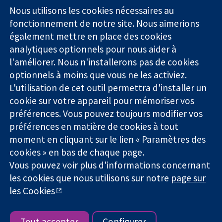
Square
nous
Nous utilisons les cookies nécessaires au
Des données
Londres
Actualités
fonctionnement de notre site. Nous aimerions
probantes.
W1G0AN
Service de
également mettre en place des cookies
Des décisions
Royaume-Uni
presse
analytiques optionnels pour nous aider à
éclairées.
Qui sommes-
l'améliorer. Nous n'installerons pas de cookies
Une meilleure
nous
santé.
optionnels à moins que vous ne les activiez.
Offres
d'emploi
L'utilisation de cet outil permettra d'installer un
Cochrane
cookie sur votre appareil pour mémoriser vos
Library
préférences. Vous pouvez toujours modifier vos
préférences en matière de cookies à tout
moment en cliquant sur le lien « Paramètres des
La Collaboration Cochrane est une association caritative (n°
cookies » en bas de chaque page.
1045921) et une société à responsabilité limitée par garantie (n°
Vous pouvez voir plus d'informations concernant
03044323) enregistrée en Angleterre et au Pays de Galles. Numéro
les cookies que nous utilisons sur notre
page sur
de TVA : GB 718 2127 49.
les Cookies
Copyright © 2026 The Cochrane Collaboration
Conditions Générales
|
Mentions légales
|
Politique de
confidentialité
|
Politique d'usage des cookies
|
Paramètres des
Tout accepter
Configurer