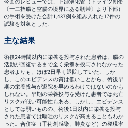
今回のレビューでは、下部消化管（トライツ靭帯
〔十二指腸と空腸の境界にある靭帯〕より下部）
の手術を受けた合計1,437例を組み入れた17件の
試験を対象とした。
主な結果
術後24時間以内に栄養を投与された患者は、腸の
活動が回復するまで全く栄養を投与されなかった
患者よりも、ほぼ2日早く退院していた。しか
し、このエビデンスの質は低いことから、術後早
期の栄養投与が退院を早めるわけではないのかも
しれない。早期の栄養投与を受けた患者では死亡
リスクが低い可能性もある。しかし、エビデンス
としては弱いものの、術後1日以内に栄養を投与
された患者では嘔吐のリスクが高まることもわか
った。合併症（手術創感染、肺炎など）の発現率