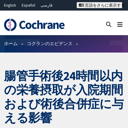
English
Español
فارسی
言語をさらに表示する
Français
Русский
Hrvatski
Deutsch
Bahasa Malaysia
ไทย
繁體中文
简体中文
Close search ✖
フィルター
ホーム
コクランのエビデンス
腸管手術後24時間以内
の栄養摂取が入院期間
および術後合併症に与
える影響