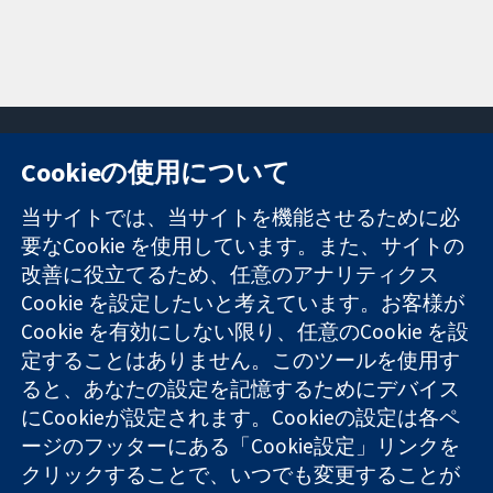
Cookieの使用について
11-13 Cavendish
お問い合わせ
当サイトでは、当サイトを機能させるために必
Square
ニュース
要なCookie を使用しています。また、サイトの
信頼できるエビ
London
広報
改善に役立てるため、任意のアナリティクス
デンスと
W1G 0AN
コクランにつ
情報に基づく意
Cookie を設定したいと考えています。お客様が
United Kingdom
いて
思決定により
採用
Cookie を有効にしない限り、任意のCookie を設
健康のさらなる
Cochrane
定することはありません。このツールを使用す
向上へ
Library
ると、あなたの設定を記憶するためにデバイス
にCookieが設定されます。Cookieの設定は各ペ
ージのフッターにある「Cookie設定」リンクを
コクラン・コラボレーションは、イングランド及びウェールズ
クリックすることで、いつでも変更することが
に登録された慈善団体（登録番号 1045921）および保証有限責