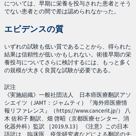
については、早期に栄養を投与された患者とそう
でない患者との間で差は認められなかった。
エビデンスの質
いずれの試験も低い質であることから、得られた
結果は信頼性が低いかもしれない。術後早期の栄
養投与についてさらに検討するには、もっと多く
の規模が大きく良質な試験が必要である。
訳注
《実施組織》一般社団法人 日本癌医療翻訳アソ
シエイツ（JAMT：ジャムティ）『海外癌医療情
報リファレンス』（https://www.cancerit.jp/） 八
木 佐和子 翻訳、畑 啓昭（京都医療センター、消
化器外科）監訳 ［2019.9.13］ 《注意》この日本
語訳は、臨床医、疫学研究者などによる翻訳のチ