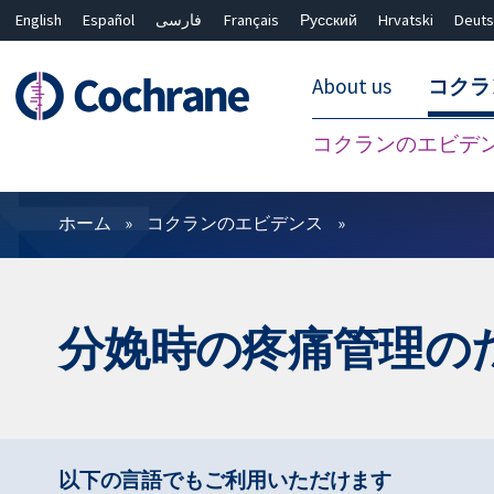
English
Español
فارسی
Français
Русский
Hrvatski
Deuts
About us
コクラ
コクランのエビデ
フィルター
ホーム
コクランのエビデンス
分娩時の疼痛管理の
以下の言語でもご利用いただけます