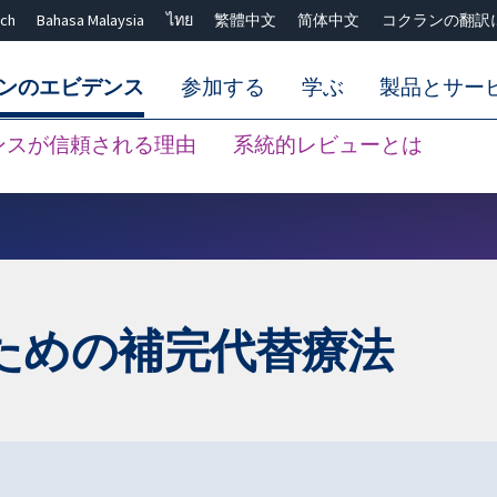
ch
Bahasa Malaysia
ไทย
繁體中文
简体中文
コクランの翻訳
ンのエビデンス
参加する
学ぶ
製品とサー
ンスが信頼される理由
系統的レビューとは
Close search ✖
ための補完代替療法