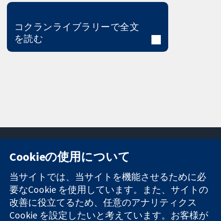
コクランライブラリーで全文
を読む
Cookieの使用について
11-13 Cavendish
お問い合わせ
当サイトでは、当サイトを機能させるために必
Square
ニュース
要なCookie を使用しています。また、サイトの
信頼できるエビ
London
広報
改善に役立てるため、任意のアナリティクス
デンスと
W1G 0AN
コクランにつ
情報に基づく意
Cookie を設定したいと考えています。お客様が
United Kingdom
いて