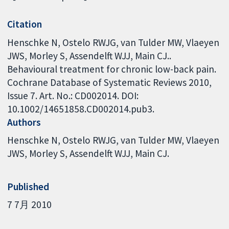
Citation
Henschke N, Ostelo RWJG, van Tulder MW, Vlaeyen
JWS, Morley S, Assendelft WJJ, Main CJ..
Behavioural treatment for chronic low-back pain.
Cochrane Database of Systematic Reviews 2010,
Issue 7. Art. No.: CD002014. DOI:
10.1002/14651858.CD002014.pub3.
Authors
Henschke N
Ostelo RWJG
van Tulder MW
Vlaeyen
JWS
Morley S
Assendelft WJJ
Main CJ.
Published
7 7月 2010