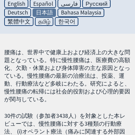
English
Español
فارسی
Русский
Deutsch
日本語
Bahasa Malaysia
繁體中文
தமிழ்
한국어
腰痛は、世界中で健康上および経済上の大きな問
題となっている。特に慢性腰痛は、医療費の高額
化、欠勤・休業および身体障害の主な原因となっ
ている。慢性腰痛の最新の治療法は、投薬、運
動、行動療法など多岐にわたる。研究によると、
慢性腰痛の転帰には社会的役割および心理的要因
が関与している。
30件の試験（参加者3438人）を対象とした本レ
ビューでは、慢性腰痛に対する3種類の行動療
法、 (i)オペラント療法（痛みに関連する外部因