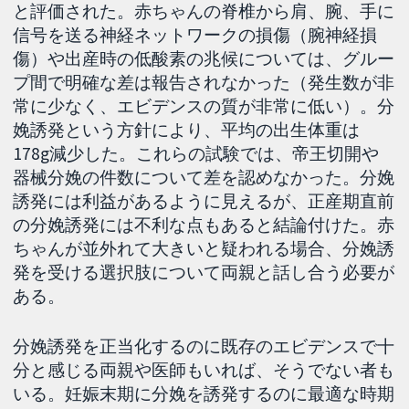
と評価された。赤ちゃんの脊椎から肩、腕、手に
信号を送る神経ネットワークの損傷（腕神経損
傷）や出産時の低酸素の兆候については、グルー
プ間で明確な差は報告されなかった（発生数が非
常に少なく、エビデンスの質が非常に低い）。分
娩誘発という方針により、平均の出生体重は
178g減少した。これらの試験では、帝王切開や
器械分娩の件数について差を認めなかった。分娩
誘発には利益があるように見えるが、正産期直前
の分娩誘発には不利な点もあると結論付けた。赤
ちゃんが並外れて大きいと疑われる場合、分娩誘
発を受ける選択肢について両親と話し合う必要が
ある。
分娩誘発を正当化するのに既存のエビデンスで十
分と感じる両親や医師もいれば、そうでない者も
いる。妊娠末期に分娩を誘発するのに最適な時期