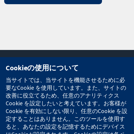
Cookieの使用について
11-13 Cavendish
お問い合わせ
当サイトでは、当サイトを機能させるために必
Square
ニュース
要なCookie を使用しています。また、サイトの
信頼できるエビ
London
広報
改善に役立てるため、任意のアナリティクス
デンスと
W1G 0AN
コクランにつ
情報に基づく意
Cookie を設定したいと考えています。お客様が
United Kingdom
いて
思決定により
採用
Cookie を有効にしない限り、任意のCookie を設
健康のさらなる
Cochrane
定することはありません。このツールを使用す
向上へ
Library
ると、あなたの設定を記憶するためにデバイス