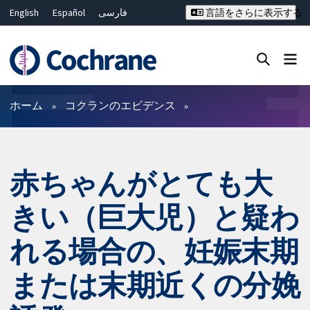
English
Español
فارسی
言語をさらに表示する
Français
Русский
Hrvatski
Deutsch
Bahasa Malaysia
ไทย
繁體中文
简体中文
Close search ✖
フィルター
ホーム
コクランのエビデンス
赤ちゃんがとても大
きい（巨大児）と疑わ
れる場合の、妊娠末期
または末期近くの分娩