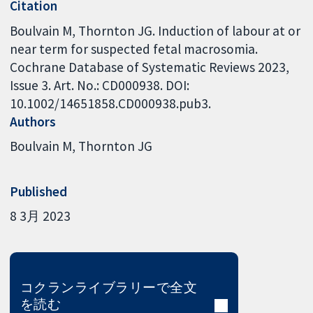
Citation
Boulvain M, Thornton JG. Induction of labour at or
near term for suspected fetal macrosomia.
Cochrane Database of Systematic Reviews 2023,
Issue 3. Art. No.: CD000938. DOI:
10.1002/14651858.CD000938.pub3.
Authors
Boulvain M
Thornton JG
Published
8 3月 2023
コクランライブラリーで全文
を読む