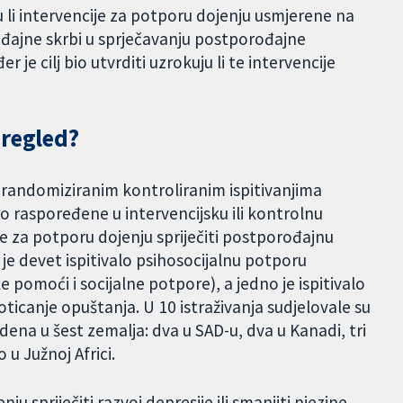
su li intervencije za potporu dojenju usmjerene na
ođajne skrbi u sprječavanju postporođajne
 je cilj bio utvrditi uzrokuju li te intervencije
pregled?
o randomiziranim kontroliranim ispitivanjima
no raspoređene u intervencijsku ili kontrolnu
je za potporu dojenju spriječiti postporođajnu
h je devet ispitivalo psihosocijalnu potporu
pomoći i socijalne potpore), a jedno je ispitivalo
ticanje opuštanja. U 10 istraživanja sudjelovale su
dena u šest zemalja: dva u SAD-u, dva u Kanadi, tri
 u Južnoj Africi.
ju spriječiti razvoj depresije ili smanjiti njezine