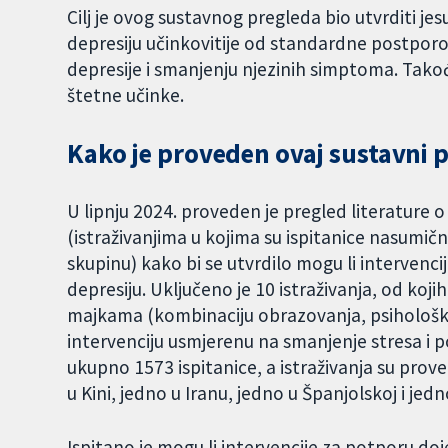
Cilj je ovog sustavnog pregleda bio utvrditi je
depresiju učinkovitije od standardne postpor
depresije i smanjenju njezinih simptoma. Također
štetne učinke.
Kako je proveden ovaj sustavni 
U lipnju 2024. proveden je pregled literature 
(istraživanjima u kojima su ispitanice nasumič
skupinu) kako bi se utvrdilo mogu li intervenci
depresiju. Uključeno je 10 istraživanja, od koji
majkama (kombinaciju obrazovanja, psihološke 
intervenciju usmjerenu na smanjenje stresa i po
ukupno 1573 ispitanice, a istraživanja su prove
u Kini, jedno u Iranu, jedno u Španjolskoj i jedno
Ispitano je mogu li intervencije za potporu dojen