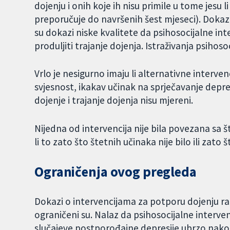
dojenju i onih koje ih nisu primile u tome jesu l
preporučuje do navršenih šest mjeseci). Dokazi
su dokazi niske kvalitete da psihosocijalne i
produljiti trajanje dojenja. Istraživanja psihosoc
Vrlo je nesigurno imaju li alternativne interv
svjesnost, ikakav učinak na sprječavanje depresij
dojenje i trajanje dojenja nisu mjereni.
Nijedna od intervencija nije bila povezana sa št
li to zato što štetnih učinaka nije bilo ili zato što
Ograničenja ovog pregleda
Dokazi o intervencijama za potporu dojenju ra
ograničeni su. Nalaz da psihosocijalne interve
slučajeve postporođajne depresije ubrzo nak