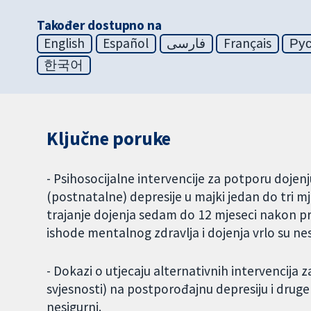
Također dostupno na
English
Español
فارسی
Français
Ру
한국어
Ključne poruke
- Psihosocijalne intervencije za potporu dojen
(postnatalne) depresije u majki jedan do tri m
trajanje dojenja sedam do 12 mjeseci nakon p
ishode mentalnog zdravlja i dojenja vrlo su nes
- Dokazi o utjecaju alternativnih intervencij
svjesnosti) na postporođajnu depresiju i druge
nesigurni.