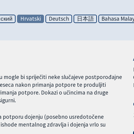
сский
Hrvatski
Deutsch
日本語
Bahasa Malay
ju mogle bi spriječiti neke slučajeve postporođajne
jeseca nakon primanja potpore te produljiti
rimanja potpore. Dokazi o učincima na druge
igurni.
a za potporu dojenju (posebno usredotočene
 ishode mentalnog zdravlja i dojenja vrlo su