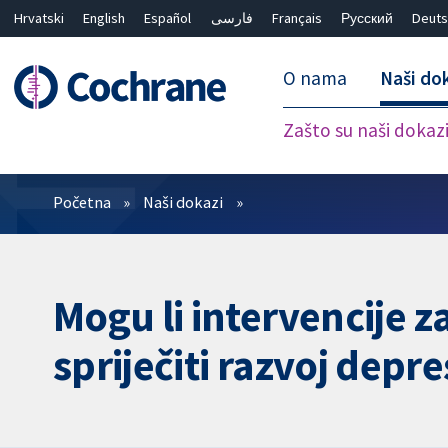
Hrvatski
English
Español
فارسی
Français
Русский
Deuts
O nama
Naši do
Zašto su naši dokaz
Prečistači
Početna
Naši dokazi
Mogu li intervencije 
spriječiti razvoj depr