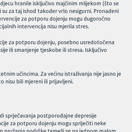
i djecu hranile isključivo majčinim mlijekom (što se
 su za taj ishod također vrlo nesigurni. Pronađeni
ntervencije za potporu dojenju mogu dugoročno
ijalnih intervencija nisu mjerila stres.
encije za potporu dojenju, posebno usredotočena
e ili smanjenje tjeskobe ili stresa. Isključivo
etnim učincima. Za većinu istraživanja nije jasno je
 nisu bili mjereni ili prijavljeni.
di sprječavanja postporođajne depresije
ncije za potporu dojenju mogu spriječiti neke
on pružanja podrške temelji se na jednom malom