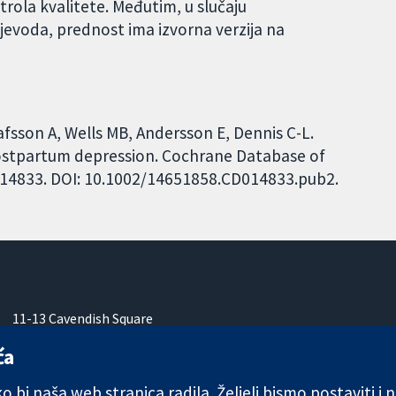
rola kvalitete. Međutim, u slučaju
jevoda, prednost ima izvorna verzija na
afsson A, Wells MB, Andersson E, Dennis C-L.
postpartum depression. Cochrane Database of
CD014833. DOI: 10.1002/14651858.CD014833.pub2.
11-13 Cavendish Square
London
ća
W1G 0AN
Ujedinjeno Kraljevstvo
 bi naša web stranica radila. Željeli bismo postaviti i