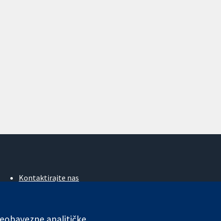
Kontaktirajte nas
Novosti
Ured za medije
O nama
 neobavezne analitičke
Poslovi