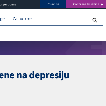
Prijavi se
Cochrane knjižnica
prijevodima
uge
Za autore
rene na depresiju