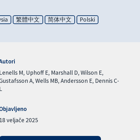
sia
繁體中文
简体中文
Polski
Autori
Lenells M
Uphoff E
Marshall D
Wilson E
Gustafsson A
Wells MB
Andersson E
Dennis C-
L
Objavljeno
18 veljače 2025