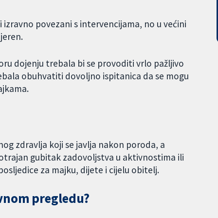
i izravno povezani s intervencijama, no u većini
mjeren.
ru dojenju trebala bi se provoditi vrlo pažljivo
trebala obuhvatiti dovoljno ispitanica da se mogu
ajkama.
g zdravlja koji se javlja nakon poroda, a
otrajan gubitak zadovoljstva u aktivnostima ili
sljedice za majku, dijete i cijelu obitelj.
avnom pregledu?