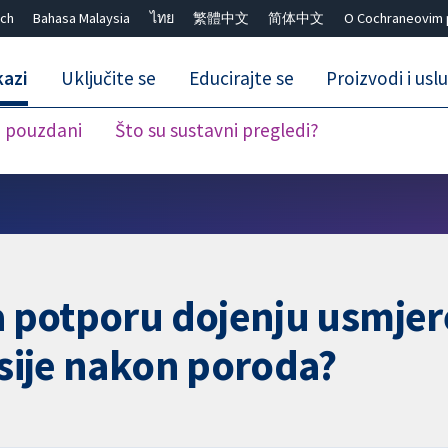
ch
Bahasa Malaysia
ไทย
繁體中文
简体中文
O Cochraneovim 
kazi
Uključite se
Educirajte se
Proizvodi i usl
i pouzdani
Što su sustavni pregledi?
Close search ✖
za potporu dojenju usmje
esije nakon poroda?