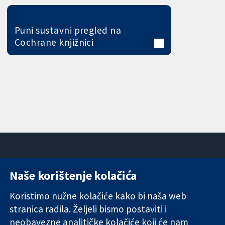
Puni sustavni pregled na
Cochrane knjižnici
Naše korištenje kolačića
11-13 Cavendish
Kontaktirajte
Square
nas
Koristimo nužne kolačiće kako bi naša web
Pouzdani dokazi.
London
Novosti
stranica radila. Željeli bismo postaviti i
Utemeljeni
W1G 0AN
Ured za
dokazi.
neobavezne analitičke kolačiće koji će nam
Ujedinjeno
medije