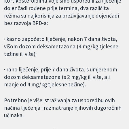
kortikosteroidima koje smo usporedili za liječenje
dojenčadi rođene prije termina, dva različita
režima su najkorisnija za preživljavanje dojenčadi
bez razvoja BPD-a:
· kasno započeto liječenje, nakon 7 dana života,
višom dozom deksametazona (4 mg/kg tjelesne
težine ili više);
· rano liječenje, prije 7 dana života, s umjerenom
dozom deksametazona (s 2 mg/kg ili više, ali
manje od 4 mg/kg tjelesne težine).
Potrebno je više istraživanja za usporedbu ovih
načina liječenja i razmatranje njihovih dugoročnih
učinaka.