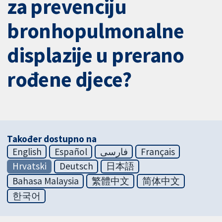
za prevenciju
bronhopulmonalne
displazije u prerano
rođene djece?
Također dostupno na
English
Español
فارسی
Français
Hrvatski
Deutsch
日本語
Bahasa Malaysia
繁體中文
简体中文
한국어