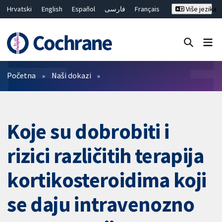
Hrvatski
English
Español
فارسی
Français
Više jezika
Русский
Deutsch
Bahasa Malaysia
ไทย
繁體中文
简体中文
Close search ✖
Prečistači
Početna
Naši dokazi
Koje su dobrobiti i
rizici različitih terapija
kortikosteroidima koji
se daju intravenozno