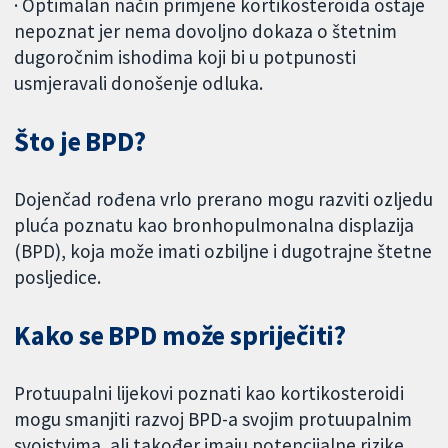
· Optimalan način primjene kortikosteroida ostaje
nepoznat jer nema dovoljno dokaza o štetnim
dugoročnim ishodima koji bi u potpunosti
usmjeravali donošenje odluka.
Što je BPD?
Dojenčad rođena vrlo prerano mogu razviti ozljedu
pluća poznatu kao bronhopulmonalna displazija
(BPD), koja može imati ozbiljne i dugotrajne štetne
posljedice.
Kako se BPD može spriječiti?
Protuupalni lijekovi poznati kao kortikosteroidi
mogu smanjiti razvoj BPD-a svojim protuupalnim
svojstvima, ali također imaju potencijalne rizike.