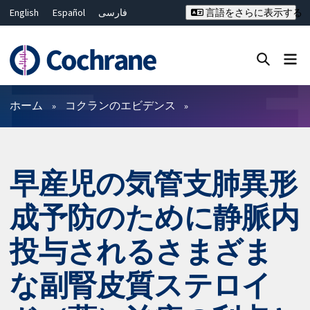
English
Español
فارسی
言語をさらに表示する
Français
Русский
Hrvatski
Deutsch
Bahasa Malaysia
ไทย
繁體中文
简体中文
Close search ✖
フィルター
ホーム
コクランのエビデンス
早産児の気管支肺異形
成予防のために静脈内
投与されるさまざま
な副腎皮質ステロイ