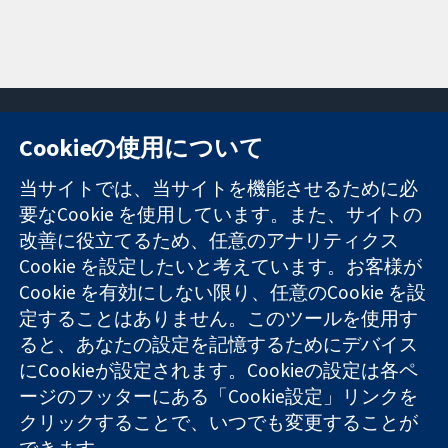
Cookieの使用について
11-13 Cavendish
お問い合わせ
当サイトでは、当サイトを機能させるために必
Square
ニュース
要なCookie を使用しています。また、サイトの
信頼できるエビ
London
広報
改善に役立てるため、任意のアナリティクス
デンスと
W1G 0AN
コクランにつ
情報に基づく意
Cookie を設定したいと考えています。お客様が
United Kingdom
いて
思決定により
採用
Cookie を有効にしない限り、任意のCookie を設
健康のさらなる
Cochrane
定することはありません。このツールを使用す
向上へ
Library
ると、あなたの設定を記憶するためにデバイス
にCookieが設定されます。Cookieの設定は各ペ
ージのフッターにある「Cookie設定」リンクを
コクラン・コラボレーションは、イングランド及びウェールズ
クリックすることで、いつでも変更することが
に登録された慈善団体（登録番号 1045921）および保証有限責
できます。