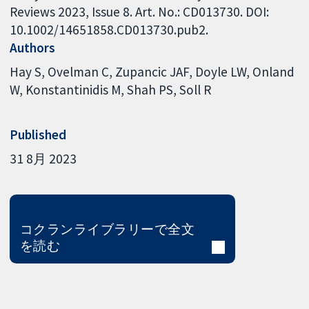
Reviews 2023, Issue 8. Art. No.: CD013730. DOI:
10.1002/14651858.CD013730.pub2.
Authors
Hay S
Ovelman C
Zupancic JAF
Doyle LW
Onland
W
Konstantinidis M
Shah PS
Soll R
Published
31 8月 2023
コクランライブラリーで全文
を読む