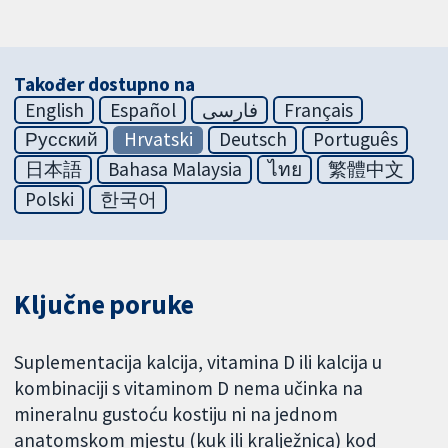
Također dostupno na
English
Español
فارسی
Français
Русский
Hrvatski
Deutsch
Português
日本語
Bahasa Malaysia
ไทย
繁體中文
Polski
한국어
Ključne poruke
Suplementacija kalcija, vitamina D ili kalcija u
kombinaciji s vitaminom D nema učinka na
mineralnu gustoću kostiju ni na jednom
anatomskom mjestu (kuk ili kralježnica) kod