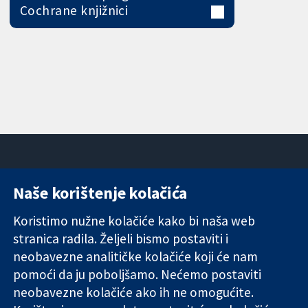
Cochrane knjižnici
Naše korištenje kolačića
11-13 Cavendish
Kontaktirajte
Square
nas
Koristimo nužne kolačiće kako bi naša web
Pouzdani dokazi.
London
Novosti
stranica radila. Željeli bismo postaviti i
Utemeljeni
W1G 0AN
Ured za
dokazi.
neobavezne analitičke kolačiće koji će nam
Ujedinjeno
medije
Bolje zdravlje.
Kraljevstvo
O nama
pomoći da ju poboljšamo. Nećemo postaviti
Poslovi
neobavezne kolačiće ako ih ne omogućite.
Cochrane