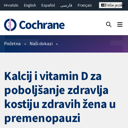
Hrvatski
English
Español
فارسی
Français
Više jezika
Русский
Deutsch
Bahasa Malaysia
ไทย
繁體中文
简体中文
Close search ✖
Prečistači
Početna
Naši dokazi
Kalcij i vitamin D za
poboljšanje zdravlja
kostiju zdravih žena u
premenopauzi