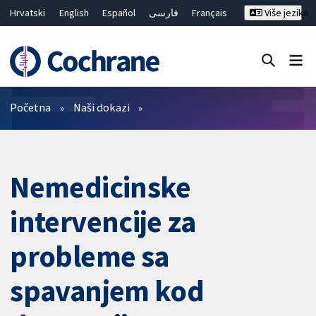
Hrvatski
English
Español
فارسی
Français
Više jezika
Русский
Deutsch
Bahasa Malaysia
ไทย
繁體中文
简体中文
Close search ✖
Prečistači
Početna
Naši dokazi
Nemedicinske
intervencije za
probleme sa
spavanjem kod