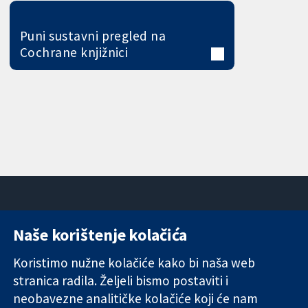
Puni sustavni pregled na
Cochrane knjižnici
Naše korištenje kolačića
11-13 Cavendish
Kontaktirajte
Square
nas
Koristimo nužne kolačiće kako bi naša web
Pouzdani dokazi.
London
Novosti
stranica radila. Željeli bismo postaviti i
Utemeljeni
W1G 0AN
Ured za
dokazi.
Ujedinjeno
medije
neobavezne analitičke kolačiće koji će nam