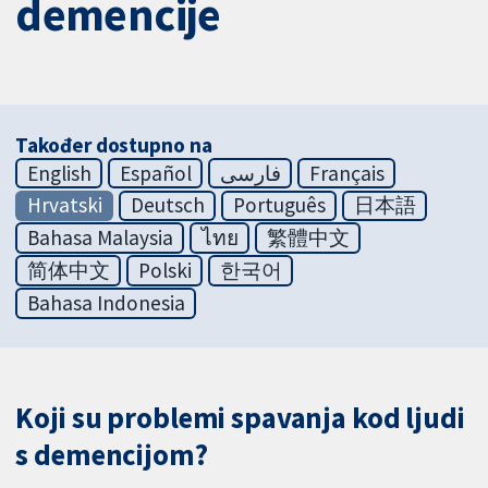
demencije
Također dostupno na
English
Español
فارسی
Français
Hrvatski
Deutsch
Português
日本語
Bahasa Malaysia
ไทย
繁體中文
简体中文
Polski
한국어
Bahasa Indonesia
Koji su problemi spavanja kod ljudi
s demencijom?