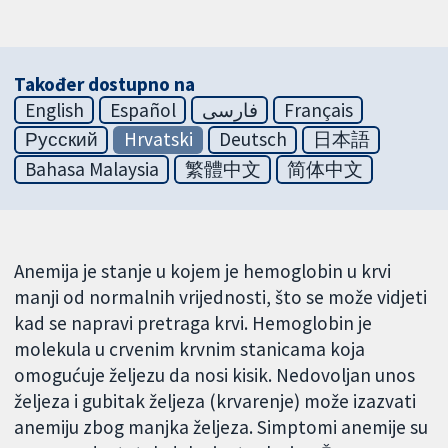
Također dostupno na
English
Español
فارسی
Français
Русский
Hrvatski
Deutsch
日本語
Bahasa Malaysia
繁體中文
简体中文
Anemija je stanje u kojem je hemoglobin u krvi
manji od normalnih vrijednosti, što se može vidjeti
kad se napravi pretraga krvi. Hemoglobin je
molekula u crvenim krvnim stanicama koja
omogućuje željezu da nosi kisik. Nedovoljan unos
željeza i gubitak željeza (krvarenje) može izazvati
anemiju zbog manjka željeza. Simptomi anemije su