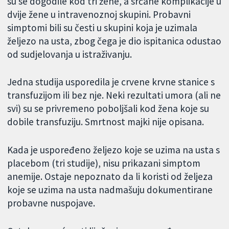
su se dogodile kod tri žene, a srčane komplikacije u
dvije žene u intravenoznoj skupini. Probavni
simptomi bili su česti u skupini koja je uzimala
željezo na usta, zbog čega je dio ispitanica odustao
od sudjelovanja u istraživanju.
Jedna studija usporedila je crvene krvne stanice s
transfuzijom ili bez nje. Neki rezultati umora (ali ne
svi) su se privremeno poboljšali kod žena koje su
dobile transfuziju. Smrtnost majki nije opisana.
Kada je uspoređeno željezo koje se uzima na usta s
placebom (tri studije), nisu prikazani simptom
anemije. Ostaje nepoznato da li koristi od željeza
koje se uzima na usta nadmašuju dokumentirane
probavne nuspojave.