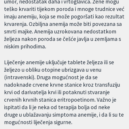
umor, nedostatak daha i vrtoglavica. Žene mogu
teško krvariti tijekom poroda i mnoge trudnice već
imaju anemiju, koja se može pogoršati kao rezultat
krvarenja. Ozbiljna anemija može biti povezana sa
smrti majke. Anemija uzrokovana nedostatkom
željeza nakon poroda se češće javlja u zemljama s
niskim prihodima.
Liječenje anemije uključuje tablete željeza ili se
željezo u obliku otopine ubrizgava u venu
(intravenski). Druga mogućnost je da se
nadoknade crvene krvne stanice kroz transfuziju
krvi od darivatelja krvi ili potaknuti stvaranje
crvenih krvnih stanica eritropoetinom. Važno je
ispitati da li je neka od terapija bolja od neke
druge u ublažavanju simptoma anemije, i da li su te
mogućnosti liječenja sigurne.