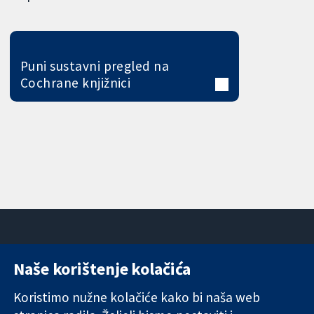
Puni sustavni pregled na
Cochrane knjižnici
Naše korištenje kolačića
11-13 Cavendish
Kontaktirajte
Square
nas
Koristimo nužne kolačiće kako bi naša web
Pouzdani dokazi.
London
Novosti