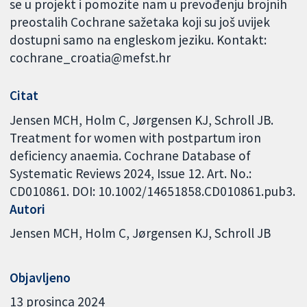
se u projekt i pomozite nam u prevođenju brojnih
preostalih Cochrane sažetaka koji su još uvijek
dostupni samo na engleskom jeziku. Kontakt:
cochrane_croatia@mefst.hr
Citat
Jensen MCH, Holm C, Jørgensen KJ, Schroll JB.
Treatment for women with postpartum iron
deficiency anaemia. Cochrane Database of
Systematic Reviews 2024, Issue 12. Art. No.:
CD010861. DOI: 10.1002/14651858.CD010861.pub3.
Autori
Jensen MCH
Holm C
Jørgensen KJ
Schroll JB
Objavljeno
13 prosinca 2024