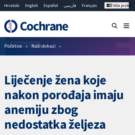
Hrvatski
English
Español
فارسی
Français
Više jezika
Русский
Deutsch
Bahasa Malaysia
ไทย
繁體中文
简体中文
Close search ✖
Prečistači
Početna
Naši dokazi
Liječenje žena koje
nakon porođaja imaju
anemiju zbog
nedostatka željeza