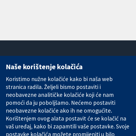
Naše korištenje kolačića
11-13 Cavendish
Kontaktirajte
Square
nas
Koristimo nužne kolačiće kako bi naša web
Pouzdani dokazi.
London
Novosti
stranica radila. Željeli bismo postaviti i
Utemeljeni
W1G 0AN
Ured za
dokazi.
Ujedinjeno
medije
neobavezne analitičke kolačiće koji će nam
Bolje zdravlje.
Kraljevstvo
O nama
pomoći da ju poboljšamo. Nećemo postaviti
Poslovi
neobavezne kolačiće ako ih ne omogućite.
Cochrane
Korištenjem ovog alata postavit će se kolačić na
Library
vaš uređaj, kako bi zapamtili vaše postavke. Svoje
postavke kolačića možete promijeniti u bilo