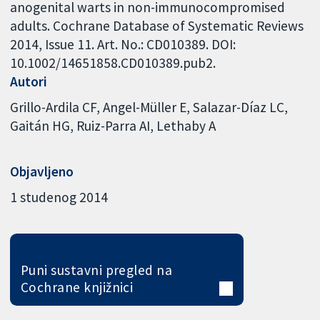
anogenital warts in non-immunocompromised
adults. Cochrane Database of Systematic Reviews
2014, Issue 11. Art. No.: CD010389. DOI:
10.1002/14651858.CD010389.pub2.
Autori
Grillo-Ardila CF
Angel-Müller E
Salazar-Díaz LC
Gaitán HG
Ruiz-Parra AI
Lethaby A
Objavljeno
1 studenog 2014
Puni sustavni pregled na
Cochrane knjižnici