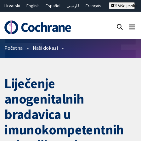
Hrvatski
English
Español
فارسی
Français
Više jezika
Русский
Deutsch
Bahasa Malaysia
ไทย
繁體中文
简体中文
Close search ✖
Prečistači
Početna
Naši dokazi
Liječenje
anogenitalnih
bradavica u
imunokompetentnih