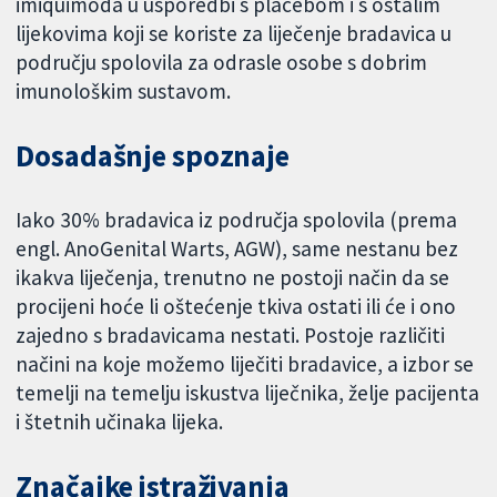
imiquimoda u usporedbi s placebom i s ostalim
lijekovima koji se koriste za liječenje bradavica u
području spolovila za odrasle osobe s dobrim
imunološkim sustavom.
Dosadašnje spoznaje
Iako 30% bradavica iz područja spolovila (prema
engl. AnoGenital Warts, AGW), same nestanu bez
ikakva liječenja, trenutno ne postoji način da se
procijeni hoće li oštećenje tkiva ostati ili će i ono
zajedno s bradavicama nestati. Postoje različiti
načini na koje možemo liječiti bradavice, a izbor se
temelji na temelju iskustva liječnika, želje pacijenta
i štetnih učinaka lijeka.
Značajke istraživanja