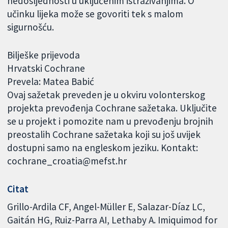
nedosljednosti u uključenim istraživanjima. O
učinku lijeka može se govoriti tek s malom
sigurnošću.
Bilješke prijevoda
Hrvatski Cochrane
Prevela: Matea Babić
Ovaj sažetak preveden je u okviru volonterskog
projekta prevođenja Cochrane sažetaka. Uključite
se u projekt i pomozite nam u prevođenju brojnih
preostalih Cochrane sažetaka koji su još uvijek
dostupni samo na engleskom jeziku. Kontakt:
cochrane_croatia@mefst.hr
Citat
Grillo-Ardila CF, Angel-Müller E, Salazar-Díaz LC,
Gaitán HG, Ruiz-Parra AI, Lethaby A. Imiquimod for