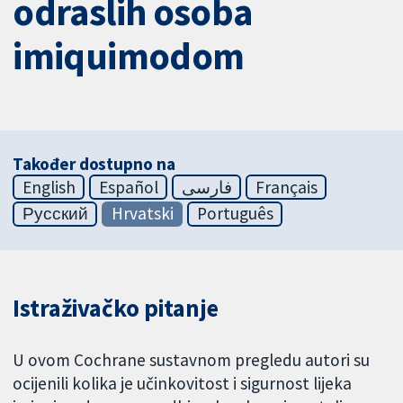
odraslih osoba
imiquimodom
Također dostupno na
English
Español
فارسی
Français
Русский
Hrvatski
Português
Istraživačko pitanje
U ovom Cochrane sustavnom pregledu autori su
ocijenili kolika je učinkovitost i sigurnost lijeka