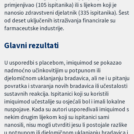
primjenjivao (105 ispitanika) ili s lijekom koji je
nanosio zdravstveni djelatnik (335 ispitanika). Šest
od deset uključenih istraživanja financirale su
farmaceutske industrije.
Glavni rezultati
U usporedbi s placebom, imiquimod se pokazao
nadmoćno učinkovitijim u potpunom ili
djelomičnom uklanjanju bradavica, ali ne i u pitanju
povratka i stvaranja novih bradavica ili učestalosti
sustavnih reakcija. Ispitanici koji su koristili
imiquimod učestalije su osjećali bol i imali lokalne
nuspojave. Kada su autori uspoređivali imiquimod s
nekim drugim lijekom koji su ispitanici sami
nanosili, nisu mogli utvrditi jesu li postojale razlike
u potpunom ili djelomičnom uklanjanju bradavica i