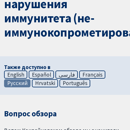
нарушения
иммунитета (не-
иммунокопрометиров
Также доступно в
English
Español
فارسی
Français
Русский
Hrvatski
Português
Вопрос обзора