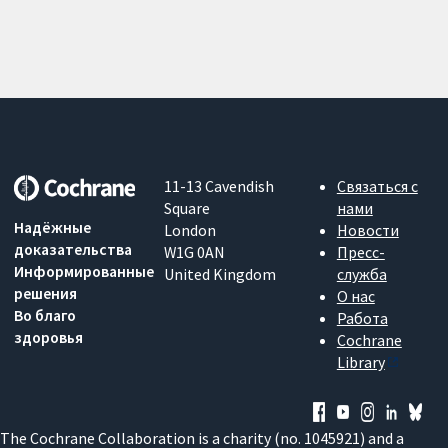
11-13 Cavendish
Связаться с
Square
нами
Надёжные
London
Новости
доказательства
W1G 0AN
Пресс-
Информированные
United Kingdom
служба
решения
О нас
Во благо
Работа
здоровья
Cochrane
Library
The Cochrane Collaboration is a charity (no. 1045921) and a