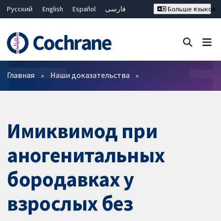
Русский
English
Español
فارسی
Больше языков
Français
Hrvatski
Deutsch
Bahasa Malaysia
ไทย
繁體中文
简体中文
Закрыть поиск ✖
Фильтры
Главная
Наши доказательства
Имиквимод при
аногенитальных
бородавках у
взрослых без