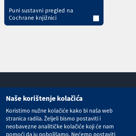
Puni sustavni pregled na
Cochrane knjižnici
Naše korištenje kolačića
11-13 Cavendish
Kontaktirajte
Square
nas
Koristimo nužne kolačiće kako bi naša web
Pouzdani dokazi.
London
Novosti
stranica radila. Željeli bismo postaviti i
Utemeljeni
W1G 0AN
Ured za
dokazi.
neobavezne analitičke kolačiće koji će nam
Ujedinjeno
medije
Bolje zdravlje.
Kraljevstvo
O nama
pomoći da ju poboljšamo. Nećemo postaviti