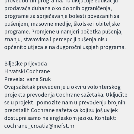
provedbu tih programa. To uključuje edukaciju
prodavača duhana oko dobnih ograničenja,
programe za sprječavanje bolesti povezanih sa
pušenjem, masovne medije, školske i obiteljske
programe. Promjene u namjeri početka pušenja,
znanju, stavovima i percepciji pušenja nisu
općenito utjecale na dugoročni uspjeh programa.
Bilješke prijevoda
Hrvatski Cochrane
Prevela: Ivana Sruk
Ovaj sažetak preveden je u okviru volonterskog
projekta prevođenja Cochrane sažetaka. Uključite
se u projekt i pomozite nam u prevođenju brojnih
preostalih Cochrane sažetaka koji su još uvijek
dostupni samo na engleskom jeziku. Kontakt:
cochrane_croatia@mefst.hr