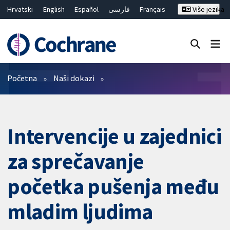
Hrvatski
English
Español
فارسی
Français
Više jezika
Русский
Deutsch
Bahasa Malaysia
ไทย
繁體中文
简体中文
Close search ✖
Prečistači
Početna
Naši dokazi
Intervencije u zajednici
za sprečavanje
početka pušenja među
mladim ljudima