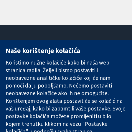
Naše korištenje kolačića
11-13 Cavendish
Kontaktirajte
Square
nas
Koristimo nužne kolačiće kako bi naša web
Pouzdani dokazi.
London
Novosti
stranica radila. Željeli bismo postaviti i
Utemeljeni
W1G 0AN
Ured za
dokazi.
neobavezne analitičke kolačiće koji će nam
Ujedinjeno
medije
Bolje zdravlje.
Kraljevstvo
O nama
pomoći da ju poboljšamo. Nećemo postaviti
Poslovi
neobavezne kolačiće ako ih ne omogućite.
Cochrane
Korištenjem ovog alata postavit će se kolačić na
Library
vaš uređaj, kako bi zapamtili vaše postavke. Svoje
postavke kolačića možete promijeniti u bilo
kojem trenutku klikom na vezu "Postavke
The Cochrane Collaboration is a charity (no. 1045921) and a
kolačića" u podnožju svake stranice.
company limited by guarantee (no. 03044323) registered in