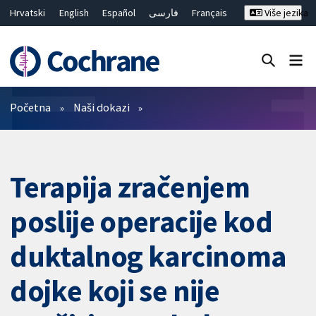
Hrvatski
English
Español
فارسی
Français
Više jezika
Русский
Deutsch
Bahasa Malaysia
ไทย
繁體中文
简体中文
Close search ✖
Prečistači
Početna
Naši dokazi
Terapija zračenjem
poslije operacije kod
duktalnog karcinoma
dojke koji se nije