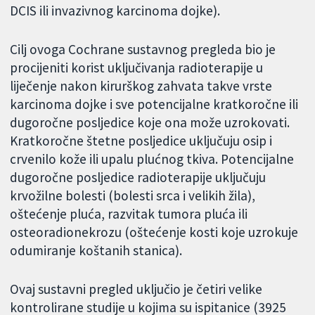
DCIS ili invazivnog karcinoma dojke).
Cilj ovoga Cochrane sustavnog pregleda bio je
procijeniti korist uključivanja radioterapije u
liječenje nakon kirurškog zahvata takve vrste
karcinoma dojke i sve potencijalne kratkoročne ili
dugoročne posljedice koje ona može uzrokovati.
Kratkoročne štetne posljedice uključuju osip i
crvenilo kože ili upalu plućnog tkiva. Potencijalne
dugoročne posljedice radioterapije uključuju
krvožilne bolesti (bolesti srca i velikih žila),
oštećenje pluća, razvitak tumora pluća ili
osteoradionekrozu (oštećenje kosti koje uzrokuje
odumiranje koštanih stanica).
Ovaj sustavni pregled uključio je četiri velike
kontrolirane studije u kojima su ispitanice (3925