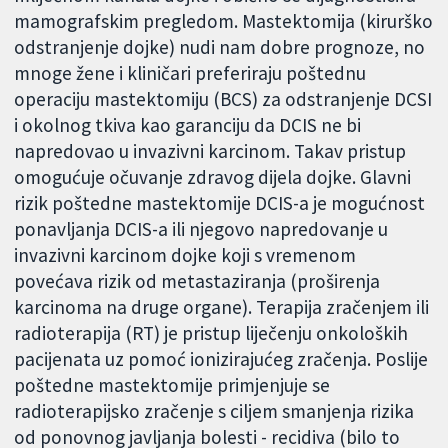
mamografskim pregledom. Mastektomija (kirurško
odstranjenje dojke) nudi nam dobre prognoze, no
mnoge žene i kliničari preferiraju poštednu
operaciju mastektomiju (BCS) za odstranjenje DCSI
i okolnog tkiva kao garanciju da DCIS ne bi
napredovao u invazivni karcinom. Takav pristup
omogućuje očuvanje zdravog dijela dojke. Glavni
rizik poštedne mastektomije DCIS-a je mogućnost
ponavljanja DCIS-a ili njegovo napredovanje u
invazivni karcinom dojke koji s vremenom
povećava rizik od metastaziranja (proširenja
karcinoma na druge organe). Terapija zračenjem ili
radioterapija (RT) je pristup liječenju onkoloških
pacijenata uz pomoć ionizirajućeg zračenja. Poslije
poštedne mastektomije primjenjuje se
radioterapijsko zračenje s ciljem smanjenja rizika
od ponovnog javljanja bolesti - recidiva (bilo to