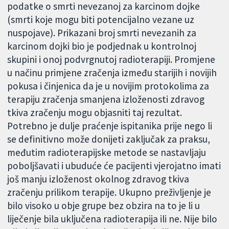
podatke o smrti nevezanoj za karcinom dojke
(smrti koje mogu biti potencijalno vezane uz
nuspojave). Prikazani broj smrti nevezanih za
karcinom dojki bio je podjednak u kontrolnoj
skupini i onoj podvrgnutoj radioterapiji. Promjene
u načinu primjene zračenja između starijih i novijih
pokusa i činjenica da je u novijim protokolima za
terapiju zračenja smanjena izloženosti zdravog
tkiva zračenju mogu objasniti taj rezultat.
Potrebno je dulje praćenje ispitanika prije nego li
se definitivno može donijeti zaključak za praksu,
međutim radioterapijske metode se nastavljaju
poboljšavati i ubuduće će pacijenti vjerojatno imati
još manju izloženost okolnog zdravog tkiva
zračenju prilikom terapije. Ukupno preživljenje je
bilo visoko u obje grupe bez obzira na to je li u
liječenje bila uključena radioterapija ili ne. Nije bilo