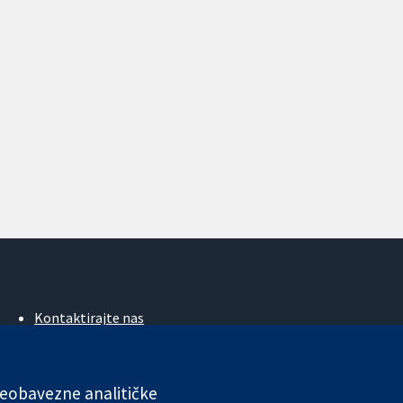
Kontaktirajte nas
Novosti
Ured za medije
O nama
 neobavezne analitičke
Poslovi