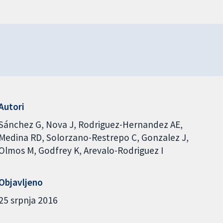
Autori
Sánchez G
Nova J
Rodriguez-Hernandez AE
Medina RD
Solorzano-Restrepo C
Gonzalez J
Olmos M
Godfrey K
Arevalo-Rodriguez I
Objavljeno
25 srpnja 2016