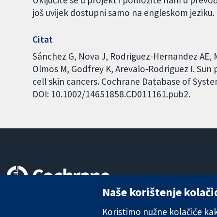
još uvijek dostupni samo na engleskom jeziku
Citat
Sánchez G, Nova J, Rodriguez-Hernandez AE, 
Olmos M, Godfrey K, Arevalo-Rodriguez I. Sun 
cell skin cancers. Cochrane Database of System
DOI: 10.1002/14651858.CD011161.pub2.
Naše korištenje kolači
Pouzdani dokazi.
Utemeljeni dokazi.
Koristimo nužne kolačiće kako