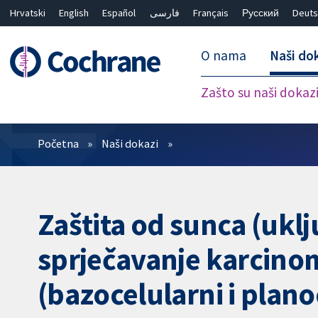
Hrvatski
English
Español
فارسی
Français
Русский
Deuts
O nama
Naši do
Zašto su naši dokaz
Prečistači
Početna
Naši dokazi
Zaštita od sunca (uklj
sprječavanje karcinom
(bazocelularni i plan