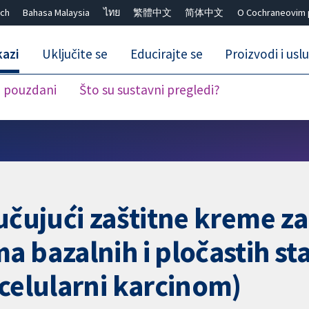
ch
Bahasa Malaysia
ไทย
繁體中文
简体中文
O Cochraneovim 
kazi
Uključite se
Educirajte se
Proizvodi i usl
i pouzdani
Što su sustavni pregledi?
Close search ✖
učujući zaštitne kreme za
a bazalnih i pločastih st
ocelularni karcinom)