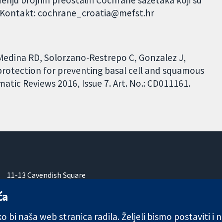
. Kontakt: cochrane_croatia@mefst.hr
Medina RD, Solorzano-Restrepo C, Gonzalez J,
protection for preventing basal cell and squamous
atic Reviews 2016, Issue 7. Art. No.: CD011161.
11-13 Cavendish Square
London
ća
W1G 0AN
Ujedinjeno Kraljevstvo
 bi naša web stranica radila. Željeli bismo postaviti i