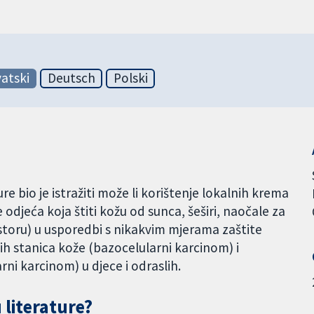
atski
Deutsch
Polski
e bio je istražiti može li korištenje lokalnih krema
e odjeća koja štiti kožu od sunca, šeširi, naočale za
storu) u usporedbi s nikakvim mjerama zaštite
nih stanica kože (bazocelularni karcinom) i
ni karcinom) u djece i odraslih.
 literature?