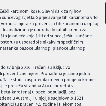
češći karcinomi kože. Glavni rizik za njihov
io sunčevog svjetla. Sprječavanje tih karcinoma vrlo
lotvornost mjera za prevenciju tih karcinoma u općoj
du analizirana je uporaba lokalnih krema za
to je odjeća koja štiti od sunca, šeširi, sunčane
rostoru) u usporedbi s nikakvim specifičnim
a nastanka bazocelularnog i planocelularnog
do svibnja 2016. Traženi su isključivo
tali preventivne mjere. Pronađena je samo jedna
ja. Ta je studija usporedila dnevnu primjenu kreme
ji je preteča vitamina A) u usporedbi s
eta-karotena) u općoj populaciji, bez
dena u Australiji i u njoj je sudjelovalo 1621
Ispitanici su praćeni 4,5 godine i tijekom tog