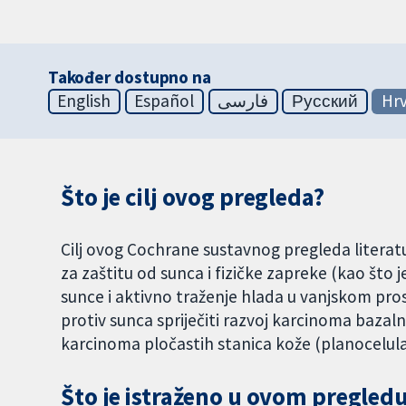
Također dostupno na
English
Español
فارسی
Русский
Hrv
Što je cilj ovog pregleda?
Cilj ovog Cochrane sustavnog pregleda literatur
za zaštitu od sunca i fizičke zapreke (kao što j
sunce i aktivno traženje hlada u vanjskom pro
protiv sunca spriječiti razvoj karcinoma bazal
karcinoma pločastih stanica kože (planocelular
Što je istraženo u ovom pregledu