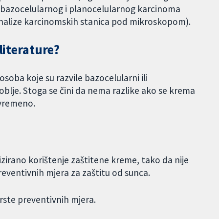
va bazocelularnog i planocelularnog karcinoma
nalize karcinomskih stanica pod mikroskopom).
literature?
soba koje su razvile bazocelularni ili
oblje. Stoga se čini da nema razlike ako se krema
ovremeno.
lizirano korištenje zaštitene kreme, tako da nije
reventivnih mjera za zaštitu od sunca.
vrste preventivnih mjera.