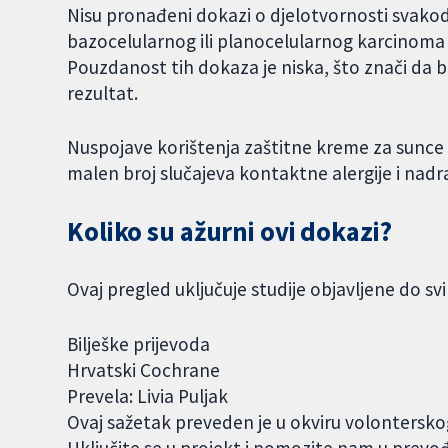
Nisu pronađeni dokazi o djelotvornosti svako
bazocelularnog ili planocelularnog karcinom
Pouzdanost tih dokaza je niska, što znači da 
rezultat.
Nuspojave korištenja zaštitne kreme za sunce k
malen broj slučajeva kontaktne alergije i nadraž
Koliko su ažurni ovi dokazi?
Ovaj pregled uključuje studije objavljene do sv
Bilješke prijevoda
Hrvatski Cochrane
Prevela: Livia Puljak
Ovaj sažetak preveden je u okviru volontersk
Uključite se u projekt i pomozite nam u prevo