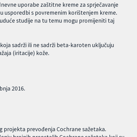
dnevne uporabe zaštitne kreme za sprječavanje
a u usporedbi s povremenim korištenjem kreme.
buduće studije na tu temu mogu promijeniti taj
oja sadrži ili ne sadrži beta-karoten uključuju
aja (iritacije) kože.
ibnja 2016.
og projekta prevođenja Cochrane sažetaka.
đenju brojnih preostalih Cochrane sažetaka koji su