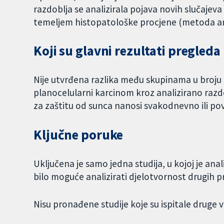
razdoblja se analizirala pojava novih slučaje
temeljem histopatološke procjene (metoda a
Koji su glavni rezultati pregleda 
Nije utvrđena razlika među skupinama u broju o
planocelularni karcinom kroz analizirano razd
za zaštitu od sunca nanosi svakodnevno ili p
Ključne poruke
Uključena je samo jedna studija, u kojoj je ana
bilo moguće analizirati djelotvornost drugih p
Nisu pronađene studije koje su ispitale druge 