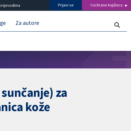
Prijavi se
Cochrane knjižnica
prijevodima
uge
Za autore
 sunčanje) za
anica kože