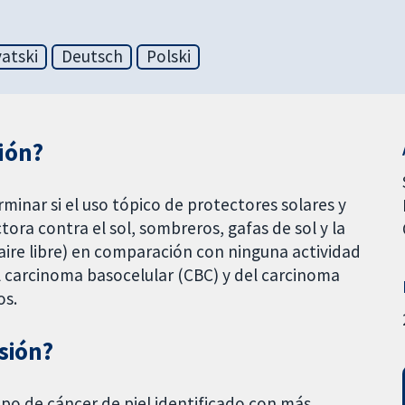
atski
Deutsch
Polski
sión?
rminar si el uso tópico de protectores solares y
ora contra el sol, sombreros, gafas de sol y la
aire libre) en comparación con ninguna actividad
el carcinoma basocelular (CBC) y del carcinoma
os.
isión?
tipo de cáncer de piel identificado con más