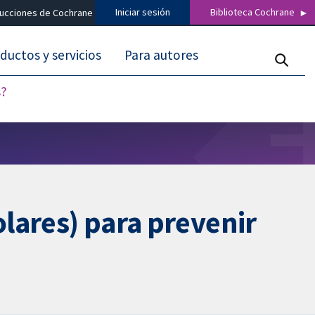
Iniciar sesión
Biblioteca Cochrane
ducciones de Cochrane
ductos y servicios
Para autores
s?
olares) para prevenir