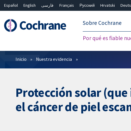
Español
English
فارسی
Français
Русский
Hrvatski
Deuts
繁體中文
简体中文
Sobre Cochrane
Por qué es fiable nu
Filtros
Inicio
Nuestra evidencia
Protección solar (que 
el cáncer de piel esc