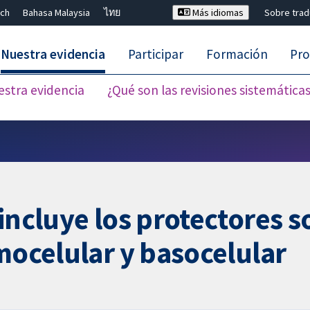
ch
Bahasa Malaysia
ไทย
Más idiomas
Sobre tra
Nuestra evidencia
Participar
Formación
Pro
estra evidencia
¿Qué son las revisiones sistemática
Cerrar búsqueda ✖
incluye los protectores s
amocelular y basocelular