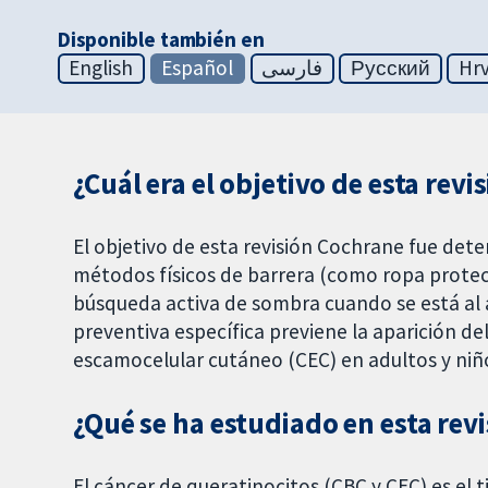
Disponible también en
English
Español
فارسی
Русский
Hrv
¿Cuál era el objetivo de esta revi
El objetivo de esta revisión Cochrane fue dete
métodos físicos de barrera (como ropa protect
búsqueda activa de sombra cuando se está al 
preventiva específica previene la aparición d
escamocelular cutáneo (CEC) en adultos y niñ
¿Qué se ha estudiado en esta rev
El cáncer de queratinocitos (CBC y CEC) es el 