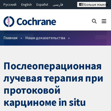
Русский
English
Español
فارسی
Больше языков
Français
Hrvatski
Deutsch
Bahasa Malaysia
ไทย
繁體中文
简体中文
Закрыть поиск ✖
Фильтры
Главная
Наши доказательства
Послеоперационная
лучевая терапия при
протоковой
карциноме in situ