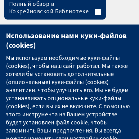
Полный обзор в
Кокрейновской Библиотеке
Использование нами куки-файлов
(cookies)
Мы используем необходимые куки-файлы
(cookies), чтобы наш сайт работал. Мы также
хотели бы установить дополнительные
(опциональные) куки-файлы (cookies)
аналитики, чтобы улучшить его. Мы не будем
11-13 Cavendish
Связаться с
устанавливать опциональные куки-файлы
Square
нами
(cookies), если вы их не включите. С помощью
Надёжные
London
Новости
этого инструмента на Вашем устройстве
доказательства
W1G 0AN
Пресс-
Информированные
будет установлен файл cookie, чтобы
United Kingdom
служба
решения
О нас
запомнить Ваши предпочтения. Вы всегда
Во благо
Работа
можете изменить свои настройки cookie-