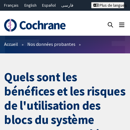
Français
English
Español
فارسی
Plus de langues
Русский
Hrvatski
Deutsch
Bahasa Malaysia
ไทย
繁體中文
简体中文
Fermer la recherche ✖
Filtres
Accueil
Nos données probantes
Quels sont les
bénéfices et les risques
de l'utilisation des
blocs du système