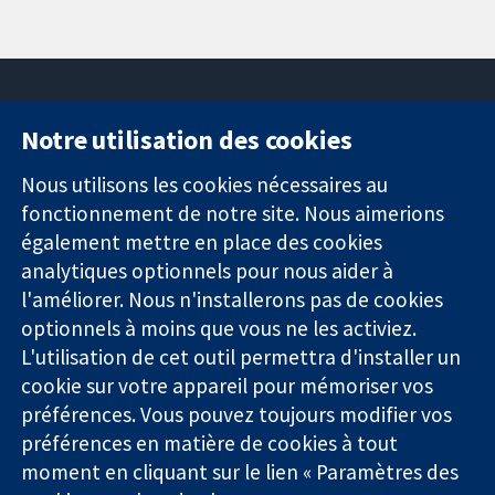
Notre utilisation des cookies
11-13 Cavendish
Contactez-
Square
nous
Nous utilisons les cookies nécessaires au
Des données
Londres
Actualités
fonctionnement de notre site. Nous aimerions
probantes.
W1G0AN
Service de
également mettre en place des cookies
Des décisions
Royaume-Uni
presse
analytiques optionnels pour nous aider à
éclairées.
Qui sommes-
l'améliorer. Nous n'installerons pas de cookies
Une meilleure
nous
santé.
optionnels à moins que vous ne les activiez.
Offres
d'emploi
L'utilisation de cet outil permettra d'installer un
Cochrane
cookie sur votre appareil pour mémoriser vos
Library
préférences. Vous pouvez toujours modifier vos
préférences en matière de cookies à tout
moment en cliquant sur le lien « Paramètres des
La Collaboration Cochrane est une association caritative (n°