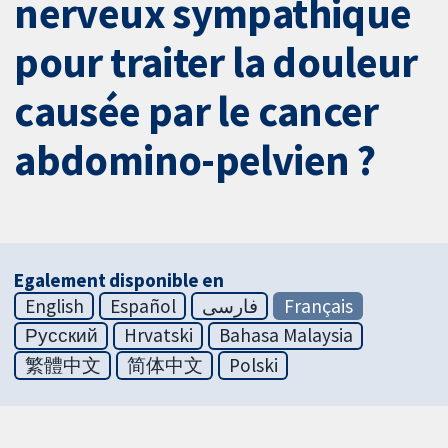
nerveux sympathique
pour traiter la douleur
causée par le cancer
abdomino-pelvien ?
Egalement disponible en
English
Español
فارسی
Français
Русский
Hrvatski
Bahasa Malaysia
繁體中文
简体中文
Polski