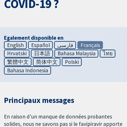
COVID-19 ?
Egalement disponible en
English
Español
فارسی
Français
Hrvatski
日本語
Bahasa Malaysia
ไทย
繁體中文
简体中文
Polski
Bahasa Indonesia
Principaux messages
En raison d'un manque de données probantes
solides, nous ne savons pas si le favipiravir apporte