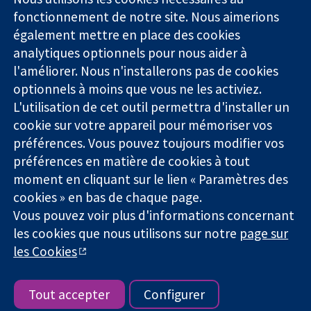
Des données
Londres
Actualités
fonctionnement de notre site. Nous aimerions
probantes.
W1G0AN
Service de
également mettre en place des cookies
Des décisions
Royaume-Uni
presse
analytiques optionnels pour nous aider à
éclairées.
Qui sommes-
l'améliorer. Nous n'installerons pas de cookies
Une meilleure
nous
santé.
optionnels à moins que vous ne les activiez.
Offres
d'emploi
L'utilisation de cet outil permettra d'installer un
Cochrane
cookie sur votre appareil pour mémoriser vos
Library
préférences. Vous pouvez toujours modifier vos
préférences en matière de cookies à tout
moment en cliquant sur le lien « Paramètres des
La Collaboration Cochrane est une association caritative (n°
cookies » en bas de chaque page.
1045921) et une société à responsabilité limitée par garantie (n°
Vous pouvez voir plus d'informations concernant
03044323) enregistrée en Angleterre et au Pays de Galles. Numéro
les cookies que nous utilisons sur notre
page sur
de TVA : GB 718 2127 49.
les Cookies
Copyright © 2026 The Cochrane Collaboration
Conditions Générales
|
Mentions légales
|
Politique de
confidentialité
|
Politique d'usage des cookies
|
Paramètres des
Tout accepter
Configurer
cookies