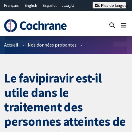
Français
English
Español
فارسی
Plus de langues
Русский
Hrvatski
Deutsch
Bahasa Malaysia
ไทย
繁體中文
简体中文
Fermer la recherche ✖
Filtres
Accueil
Nos données probantes
Le favipiravir est-il
utile dans le
traitement des
personnes atteintes de