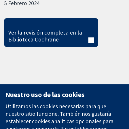
5 Febrero 2024
Ver la revisión completa en la
Biblioteca Cochrane
Nuestro uso de las cookies
Utilizamos las cookies necesarias para que
nuestro sitio funcione. También nos gustaría
11-13 Cavendish
Contacto
establecer cookies analíticas opcionales para
Square
Noticias
ayudarnos a mejorarla. No estableceremos
Evidencia fiable.