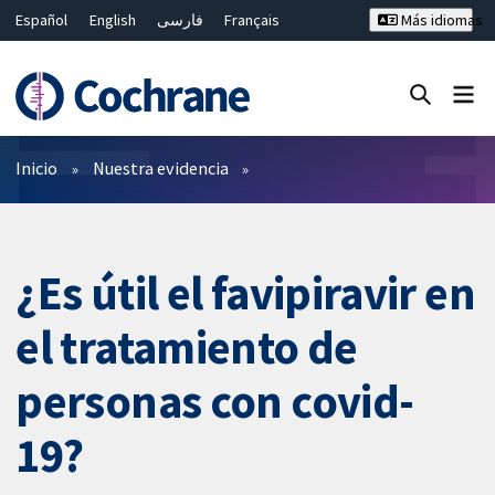
Español
English
فارسی
Français
Más idiomas
Русский
Hrvatski
Deutsch
Bahasa Malaysia
ไทย
繁體中文
简体中文
Cerrar búsqueda ✖
Filtros
Inicio
Nuestra evidencia
¿Es útil el favipiravir en
el tratamiento de
personas con covid-
19?