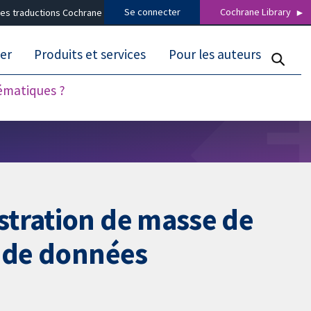
Se connecter
Cochrane Library
es traductions Cochrane
er
Produits et services
Pour les auteurs
tématiques ?
stration de masse de
e de données