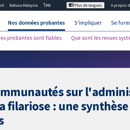
ch
Bahasa Malaysia
ไทย
Plus de langues
A propos d
Nos données probantes
S'impliquer
Se form
es probantes sont fiables
Que sont les revues sys
Fermer la recherche ✖
communautés sur l'admini
 filariose : une synthès
s