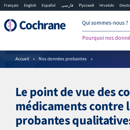
Français
English
Español
فارسی
Русский
Hrvatski
Deuts
繁體中文
简体中文
Qui sommes-nous ?
Pourquoi nos donné
Filtres
Accueil
Nos données probantes
Le point de vue des 
médicaments contre la
probantes qualitative