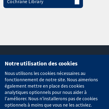
Cochrane Library
Notre utilisation des cookies
11-13 Cavendish
Contactez-
Square
nous
Nous utilisons les cookies nécessaires au
Des données
Londres
Actualités
fonctionnement de notre site. Nous aimerions
probantes.
W1G0AN
Service de
également mettre en place des cookies
Des décisions
Royaume-Uni
presse
analytiques optionnels pour nous aider à
éclairées.
Qui sommes-
Une meilleure
l'améliorer. Nous n'installerons pas de cookies
nous
santé.
Offres
optionnels à moins que vous ne les activiez.