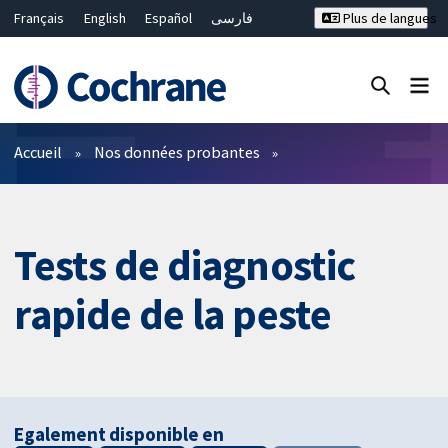
Français
English
Español
فارسی
Plus de langues
Русский
Hrvatski
Deutsch
Bahasa Malaysia
ไทย
繁體中文
简体中文
Fermer la recherche ✖
Filtres
Accueil
Nos données probantes
Tests de diagnostic
rapide de la peste
Egalement disponible en